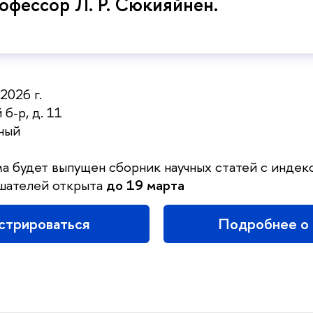
рофессор Л. Р. Сюкияйнен.
2026 г.
б-р, д. 11
ный
а будет выпущен сборник научных статей с инде
шателей открыта
до 19 марта
стрироваться
Подробнее о