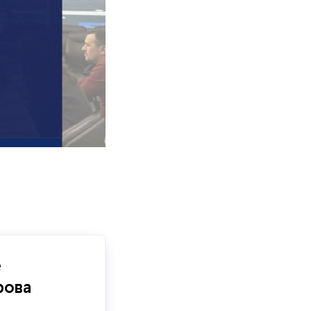
е
рова