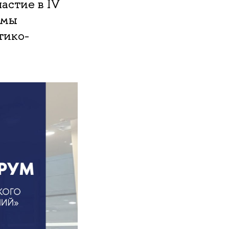
астие в IV
емы
тико-