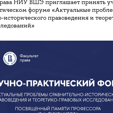
права НИУ ВШЭ приглашает принять уч
тическом форуме «Актуальные пробл
-исторического правоведения и теоре
следований»