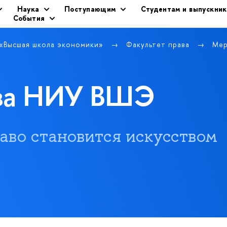
Наука
Поступающим
Студентам и выпускни
События
 «Высшая школа экономики»
Факультет права
Мер
ава НИУ ВШЭ
 право становится искусством