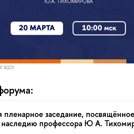
ИУ ВШЭ
форума:
я пленарное заседание, посвящённо
 наследию профессора Ю А. Тихоми