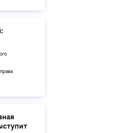
:
ого
права
зная
ыступит