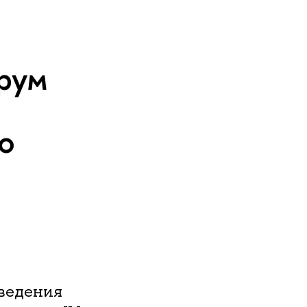
рум
о
оведения