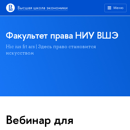
Высшая школа экономики
Меню
Факультет права НИУ ВШЭ
Hic ius fit ars | Здесь право становится
искусством
Вебинар для