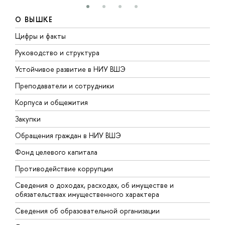
О ВЫШКЕ
Цифры и факты
Л
Руководство и структура
Д
Устойчивое развитие в НИУ ВШЭ
О
Преподаватели и сотрудники
П
Корпуса и общежития
В
Закупки
П
Обращения граждан в НИУ ВШЭ
А
Фонд целевого капитала
Д
Противодействие коррупции
Ц
Сведения о доходах, расходах, об имуществе и
Б
обязательствах имущественного характера
О
Сведения об образовательной организации
О