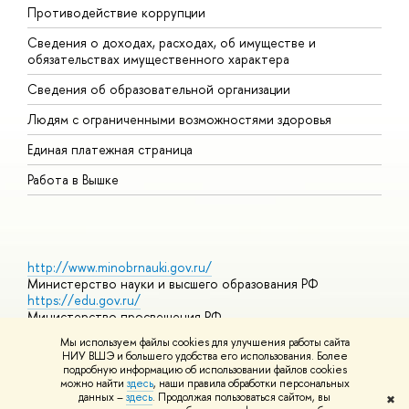
Противодействие коррупции
Ц
Сведения о доходах, расходах, об имуществе и
Б
обязательствах имущественного характера
О
Сведения об образовательной организации
О
Людям с ограниченными возможностями здоровья
Единая платежная страница
Работа в Вышке
http://www.minobrnauki.gov.ru/
Министерство науки и высшего образования РФ
https://edu.gov.ru/
Министерство просвещения РФ
https://elearning.hse.ru/mooc
Мы используем файлы cookies для улучшения работы сайта
Массовые открытые онлайн-курсы
НИУ ВШЭ и большего удобства его использования. Более
подробную информацию об использовании файлов cookies
можно найти
здесь
, наши правила обработки персональных
данных –
здесь
. Продолжая пользоваться сайтом, вы
✖
© НИУ ВШЭ 1993–2026
Адреса и контакты
Условия