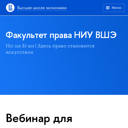
Высшая школа экономики
Меню
Факультет права НИУ ВШЭ
Hic ius fit ars | Здесь право становится
искусством
Вебинар для