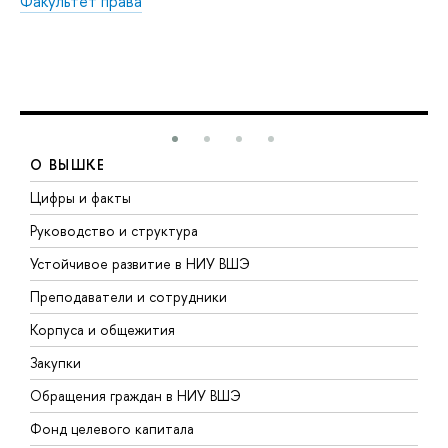
Факультет права
О ВЫШКЕ
Цифры и факты
Л
Руководство и структура
Д
Устойчивое развитие в НИУ ВШЭ
О
Преподаватели и сотрудники
П
Корпуса и общежития
В
Закупки
П
Обращения граждан в НИУ ВШЭ
А
Фонд целевого капитала
Д