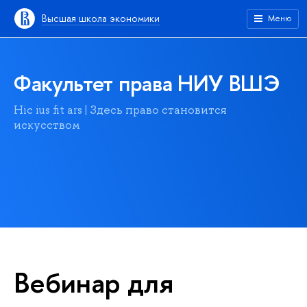
Высшая школа экономики
Меню
Факультет права НИУ ВШЭ
Hic ius fit ars | Здесь право становится
искусством
Вебинар для