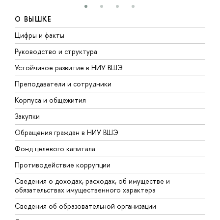
О ВЫШКЕ
Цифры и факты
Л
Руководство и структура
Д
Устойчивое развитие в НИУ ВШЭ
О
Преподаватели и сотрудники
П
Корпуса и общежития
В
Закупки
П
Обращения граждан в НИУ ВШЭ
А
Фонд целевого капитала
Д
Противодействие коррупции
Ц
Сведения о доходах, расходах, об имуществе и
Б
обязательствах имущественного характера
О
Сведения об образовательной организации
О