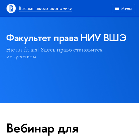
Высшая школа экономики
Меню
Факультет права НИУ ВШЭ
Hic ius fit ars | Здесь право становится
искусством
Вебинар для