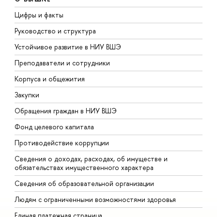
Цифры и факты
Л
Руководство и структура
Д
Устойчивое развитие в НИУ ВШЭ
О
Преподаватели и сотрудники
П
Корпуса и общежития
В
Закупки
П
Обращения граждан в НИУ ВШЭ
А
Фонд целевого капитала
Д
Противодействие коррупции
Ц
Сведения о доходах, расходах, об имуществе и
Б
обязательствах имущественного характера
О
Сведения об образовательной организации
О
Людям с ограниченными возможностями здоровья
Единая платежная страница