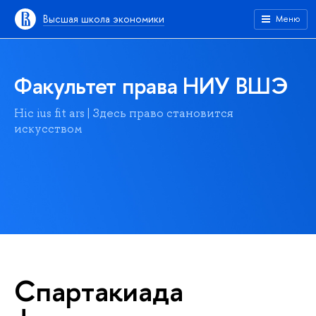
Высшая школа экономики
Меню
Факультет права НИУ ВШЭ
Hic ius fit ars | Здесь право становится
искусством
Спартакиада