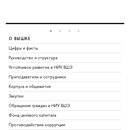
О ВЫШКЕ
Цифры и факты
Л
Руководство и структура
Д
Устойчивое развитие в НИУ ВШЭ
О
Преподаватели и сотрудники
П
Корпуса и общежития
В
Закупки
П
Обращения граждан в НИУ ВШЭ
А
Фонд целевого капитала
Д
Противодействие коррупции
Ц