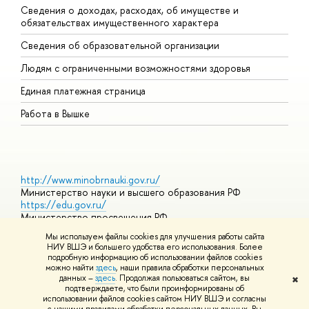
Сведения о доходах, расходах, об имуществе и
Б
обязательствах имущественного характера
О
Сведения об образовательной организации
О
Людям с ограниченными возможностями здоровья
Единая платежная страница
Работа в Вышке
http://www.minobrnauki.gov.ru/
Министерство науки и высшего образования РФ
https://edu.gov.ru/
Министерство просвещения РФ
https://elearning.hse.ru/mooc
Мы используем файлы cookies для улучшения работы сайта
Массовые открытые онлайн-курсы
НИУ ВШЭ и большего удобства его использования. Более
подробную информацию об использовании файлов cookies
можно найти
здесь
, наши правила обработки персональных
данных –
здесь
. Продолжая пользоваться сайтом, вы
✖
© НИУ ВШЭ 1993–2026
Адреса и контакты
Условия
подтверждаете, что были проинформированы об
использования материалов
Политика конфиденциальности
Карта
использовании файлов cookies сайтом НИУ ВШЭ и согласны
сайта