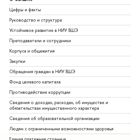
Цифры и факты
Л
Руководство и структура
Д
Устойчивое развитие в НИУ ВШЭ
О
Преподаватели и сотрудники
П
Корпуса и общежития
В
Закупки
П
Обращения граждан в НИУ ВШЭ
А
Фонд целевого капитала
Д
Противодействие коррупции
Ц
Сведения о доходах, расходах, об имуществе и
Б
обязательствах имущественного характера
О
Сведения об образовательной организации
О
Людям с ограниченными возможностями здоровья
Единая платежная страница