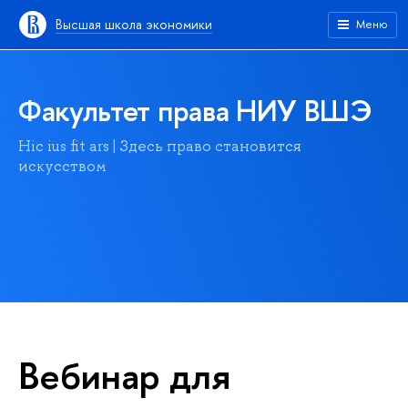
Высшая школа экономики
Меню
Факультет права НИУ ВШЭ
Hic ius fit ars | Здесь право становится
искусством
Вебинар для