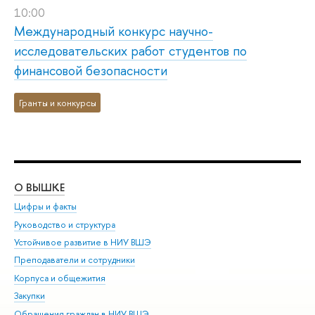
10:00
Международный конкурс научно-
исследовательских работ студентов по
финансовой безопасности
Гранты и конкурсы
О ВЫШКЕ
ОБ
Цифры и факты
Ли
Руководство и структура
Дов
Устойчивое развитие в НИУ ВШЭ
Ол
Преподаватели и сотрудники
При
Корпуса и общежития
Вы
Закупки
При
Обращения граждан в НИУ ВШЭ
Ас