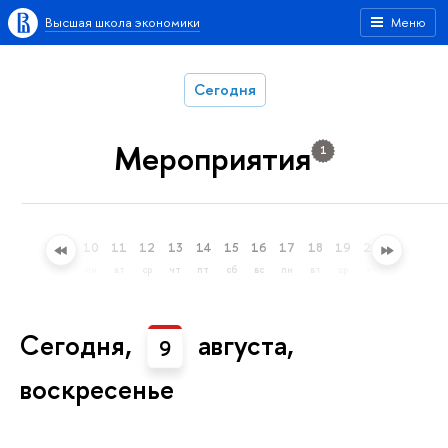
Высшая школа экономики
Меню
Сегодня
Мероприятия
1
7
8
9
10
11
12
13
14
15
16
17
18
19
20
21
22
пт
сб
вс
пн
вт
ср
чт
пт
сб
вс
пн
вт
ср
чт
пт
сб
Сегодня,
августа,
9
воскресенье