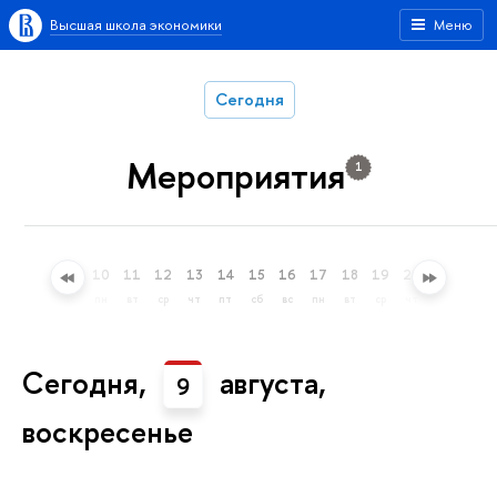
Высшая школа экономики
Меню
Сегодня
Мероприятия
1
7
8
9
10
11
12
13
14
15
16
17
18
19
20
21
22
пт
сб
вс
пн
вт
ср
чт
пт
сб
вс
пн
вт
ср
чт
пт
сб
Сегодня,
августа,
9
воскресенье