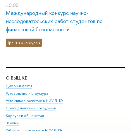
10:00
Международный конкурс научно-
исследовательских работ студентов по
финансовой безопасности
Гранты и конкурсы
О ВЫШКЕ
ОБ
Цифры и факты
Ли
Руководство и структура
Дов
Устойчивое развитие в НИУ ВШЭ
Ол
Преподаватели и сотрудники
При
Корпуса и общежития
Вы
Закупки
При
Обращения граждан в НИУ ВШЭ
Ас