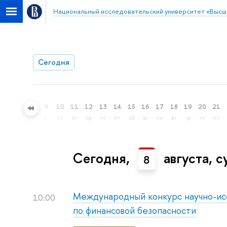
Национальный исследовательский университет «Высш
Сегодня
6
7
8
9
10
11
12
13
14
15
16
17
18
19
20
21
чт
пт
сб
вс
пн
вт
ср
чт
пт
сб
вс
пн
вт
ср
чт
пт
Сегодня,
августа, с
8
Международный конкурс научно-ис
10:00
по финансовой безопасности