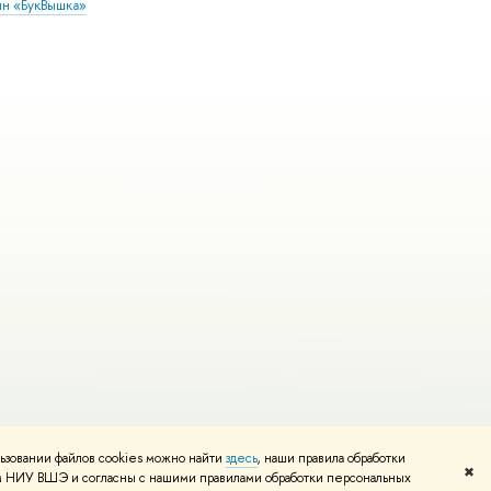
ин «БукВышка»
ьзовании файлов cookies можно найти
здесь
, наши правила обработки
Редактору
✖
том НИУ ВШЭ и согласны с нашими правилами обработки персональных