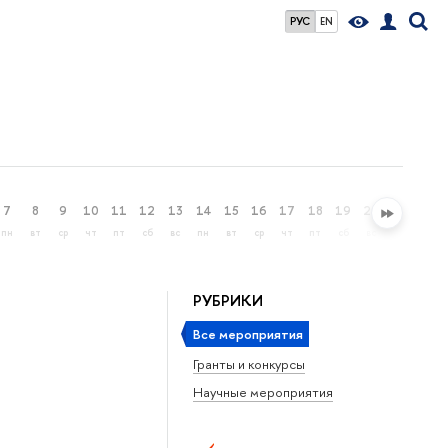
РУС
EN
7
8
9
10
11
12
13
14
15
16
17
18
19
20
21
22
пн
вт
ср
чт
пт
сб
вс
пн
вт
ср
чт
пт
сб
вс
пн
вт
РУБРИКИ
Все мероприятия
Гранты и конкурсы
Научные мероприятия