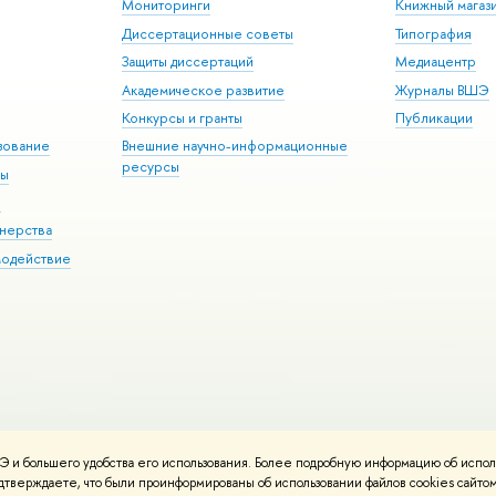
Мониторинги
Книжный магаз
Диссертационные советы
Типография
Защиты диссертаций
Медиацентр
Академическое развитие
Журналы ВШЭ
Конкурсы и гранты
Публикации
зование
Внешние научно-информационные
ресурсы
ры
Э
нерства
модействие
 и большего удобства его использования. Более подробную информацию об испол
ния материалов
Политика конфиденциальности
Карта сайта
подтверждаете, что были проинформированы об использовании файлов cookies сай
 ВШЭ