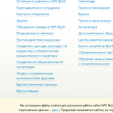
Устойчивое развитие в НИУ ВШЭ
Олимпиады
Преподаватели и сотрудники
Прием в бакалавриат
Корпуса и общежития
Вышка+
Закупки
Прием в магистратуру
Обращения граждан в НИУ ВШЭ
Аспирантура
Фонд целевого капитала
Дополнительное обра
Противодействие коррупции
Центр развития карье
Сведения о доходах, расходах, об
Бизнес-инкубатор ВШ
имуществе и обязательствах
Образовательные парт
имущественного характера
Обратная связь и взаи
Сведения об образовательной
с получателями услуг
организации
Людям с ограниченными
возможностями здоровья
Единая платежная страница
Работа в Вышке
Мы используем файлы cookies для улучшения работы сайта НИУ ВШЭ
© НИУ ВШЭ 1993–2026
Адреса и контакты
Условия использова
персональных данных –
здесь
. Продолжая пользоваться сайтом, вы 
Шрифты HSE Sans и HSE Slab разработаны в
Школе дизайна НИУ