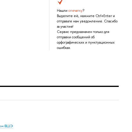
Нашли
опечатку
?
Выделите её, нажмите Ctrl+Enter и
отправьте нам уведомление. Спасибо
за участие!
Сервис предназначен только для
отправки сообщений об
орфографических и пунктуационных
ошибках.
дом ВШЭ