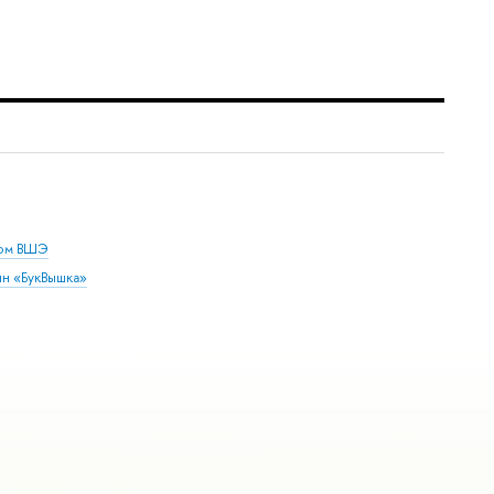
дом ВШЭ
ин «БукВышка»