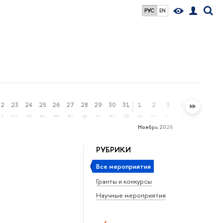
РУС
EN
22
23
24
25
26
27
28
29
30
31
1
2
3
4
5
6
чт
пт
сб
вс
пн
вт
ср
чт
пт
сб
вс
пн
вт
ср
чт
пт
Ноябрь 2026
РУБРИКИ
Все мероприятия
Гранты и конкурсы
Научные мероприятия