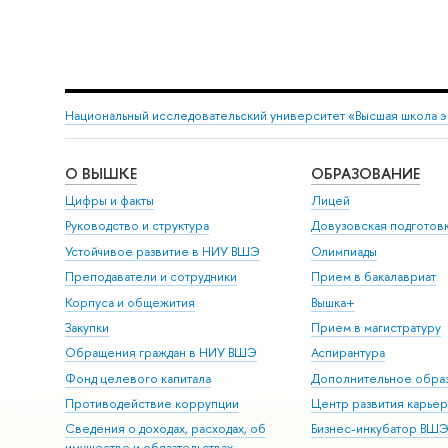
Национальный исследовательский университет «Высшая школа 
О ВЫШКЕ
ОБРАЗОВАНИЕ
Цифры и факты
Лицей
Руководство и структура
Довузовская подготов
Устойчивое развитие в НИУ ВШЭ
Олимпиады
Преподаватели и сотрудники
Прием в бакалавриат
Корпуса и общежития
Вышка+
Закупки
Прием в магистратуру
Обращения граждан в НИУ ВШЭ
Аспирантура
Фонд целевого капитала
Дополнительное обра
Противодействие коррупции
Центр развития карье
Сведения о доходах, расходах, об
Бизнес-инкубатор ВШ
имуществе и обязательствах