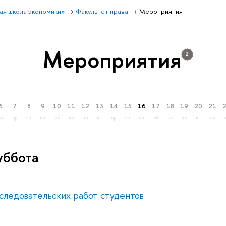
ая школа экономики»
Факультет права
Мероприятия
Мероприятия
2
6
7
8
9
10
11
12
13
14
15
16
17
18
19
20
21
вт
ср
чт
пт
сб
вс
пн
вт
ср
чт
пт
сб
вс
пн
вт
ср
уббота
следовательских работ студентов