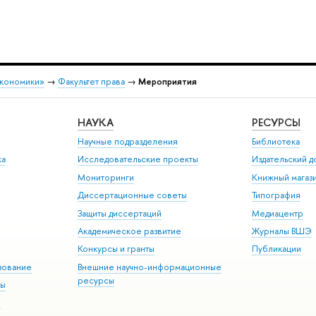
экономики»
→
Факультет права
→
Мероприятия
НАУКА
РЕСУРСЫ
Научные подразделения
Библиотека
ка
Исследовательские проекты
Издательский 
Мониторинги
Книжный магаз
Диссертационные советы
Типография
Защиты диссертаций
Медиацентр
Академическое развитие
Журналы ВШЭ
Конкурсы и гранты
Публикации
зование
Внешние научно-информационные
ресурсы
ры
Э