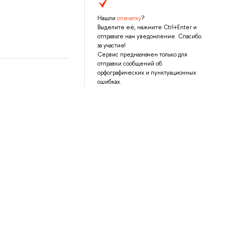
Нашли
опечатку
?
Выделите её, нажмите Ctrl+Enter и
отправьте нам уведомление. Спасибо
за участие!
Сервис предназначен только для
отправки сообщений об
орфографических и пунктуационных
ошибках.