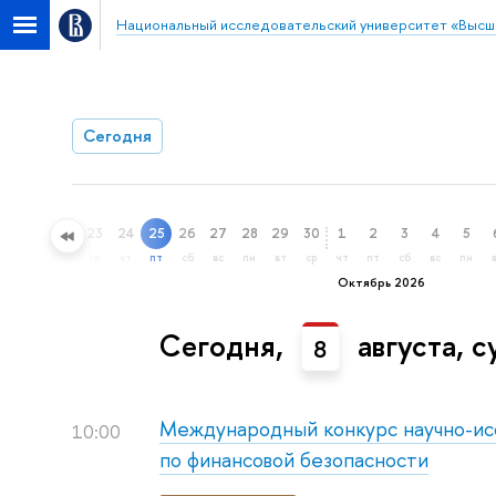
Национальный исследовательский университет «Высш
Сегодня
20
21
22
23
24
25
26
27
28
29
30
1
2
3
4
5
вс
пн
вт
ср
чт
пт
сб
вс
пн
вт
ср
чт
пт
сб
вс
пн
Октябрь 2026
Сегодня,
августа, с
8
Международный конкурс научно-ис
10:00
по финансовой безопасности