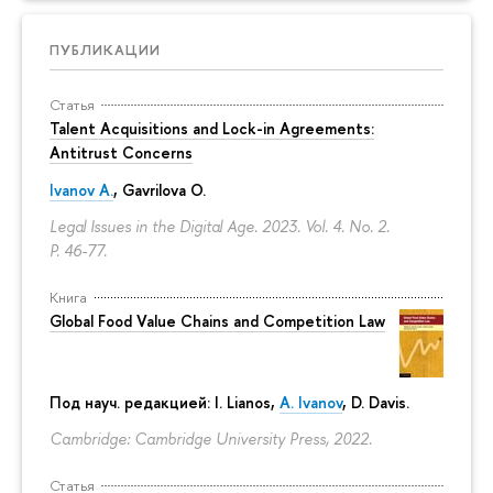
ПУБЛИКАЦИИ
Статья
Talent Acquisitions and Lock-in Agreements:
Antitrust Concerns
Ivanov A.
,
Gavrilova O.
Legal Issues in the Digital Age. 2023. Vol. 4. No. 2.
P. 46-77.
Книга
Global Food Value Chains and Competition Law
Под науч. редакцией: I. Lianos,
A. Ivanov
, D. Davis.
Cambridge: Cambridge University Press, 2022.
Статья