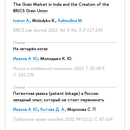
The Grain Market in India and the Creation of the
BRICS Grain Union
Ivanov A.
,
Molodyko K.
,
Kalimullina M.
BRICS Law Journal. 2022. Vol. 9. No. 3.
P. 117-143.
Статья
На четырёх ногах
Иванов А. Ю.
,
Молодыко К. Ю.
Россия в глобальной политике. 2022. Т. 20. № 3.
С. 161-176.
Статья
Патентная увязка (patent linkage) в России:
западный опыт, который не стоит перенимать
Иванов А. Ю.
,
Котова Д. А.
,
Морозова С. П.
Публичное право сегодня. 2022. № 1(11).
С. 87-104.