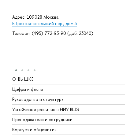
Адрес: 109028 Москва,
Б.Трехсвятительский пер., дом 3
Телефон: (495) 772-95-90 (доб. 23040)
О ВЫШКЕ
ОБР
Цифры и факты
Лице
Руководство и структура
Довуз
Устойчивое развитие в НИУ ВШЭ
Олим
Преподаватели и сотрудники
Прием
Корпуса и общежития
Вышк