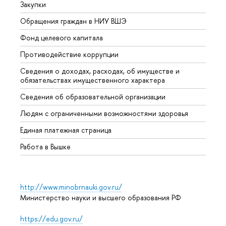
Закупки
Прием
Обращения граждан в НИУ ВШЭ
Аспир
Фонд целевого капитала
Допол
Противодействие коррупции
Центр
Сведения о доходах, расходах, об имуществе и
Бизне
обязательствах имущественного характера
Образ
Сведения об образовательной организации
Обрат
Людям с ограниченными возможностями здоровья
Единая платежная страница
Работа в Вышке
http://www.minobrnauki.gov.ru/
Министерство науки и высшего образования РФ
https://edu.gov.ru/