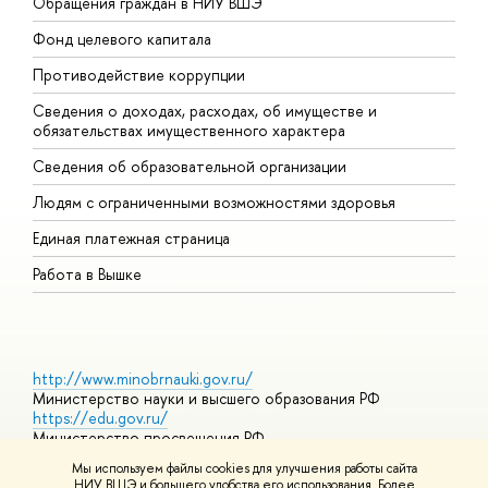
Обращения граждан в НИУ ВШЭ
А
Фонд целевого капитала
Д
Противодействие коррупции
Ц
Сведения о доходах, расходах, об имуществе и
Б
обязательствах имущественного характера
О
Сведения об образовательной организации
О
Людям с ограниченными возможностями здоровья
Единая платежная страница
Работа в Вышке
http://www.minobrnauki.gov.ru/
Министерство науки и высшего образования РФ
https://edu.gov.ru/
Министерство просвещения РФ
https://elearning.hse.ru/mooc
Мы используем файлы cookies для улучшения работы сайта
Массовые открытые онлайн-курсы
НИУ ВШЭ и большего удобства его использования. Более