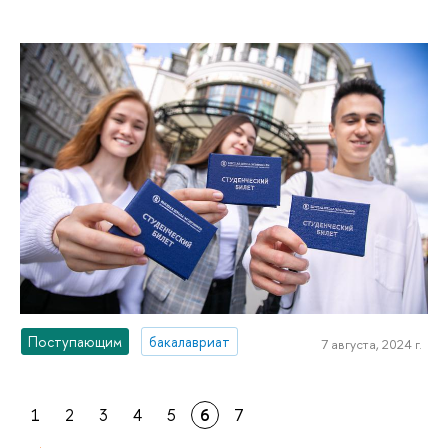
Поступающим
бакалавриат
7 августа, 2024 г.
1
2
3
4
5
6
7