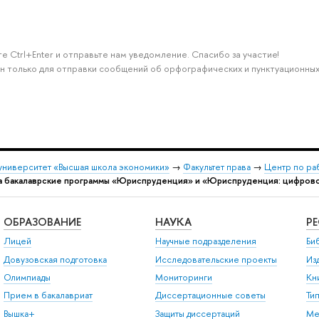
 Ctrl+Enter и отправьте нам уведомление. Спасибо за участие!
н только для отправки сообщений об орфографических и пунктуационных
университет «Высшая школа экономики»
→
Факультет права
→
Центр по ра
а бакалаврские программы «Юриспруденция» и «Юриспруденция: цифрово
ОБРАЗОВАНИЕ
НАУКА
Р
Лицей
Научные подразделения
Би
Довузовская подготовка
Исследовательские проекты
Из
Олимпиады
Мониторинги
Кн
Прием в бакалавриат
Диссертационные советы
Ти
ышка+
Защиты диссертаций
Ме