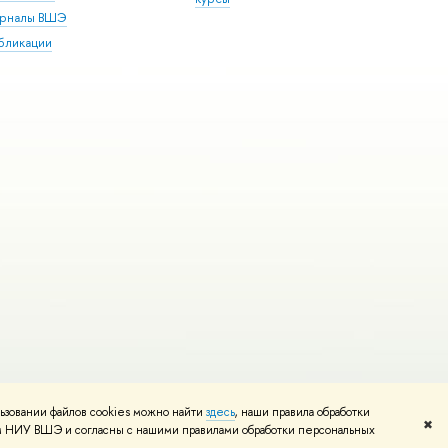
рналы ВШЭ
бликации
ьзовании файлов cookies можно найти
здесь
, наши правила обработки
и
Карта сайта
Редактору
✖
том НИУ ВШЭ и согласны с нашими правилами обработки персональных