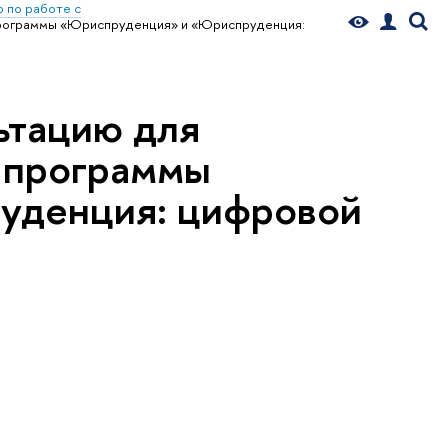
 по работе с
 программы «Юриспруденция» и «Юриспруденция:
ьтацию для
 программы
уденция: цифровой