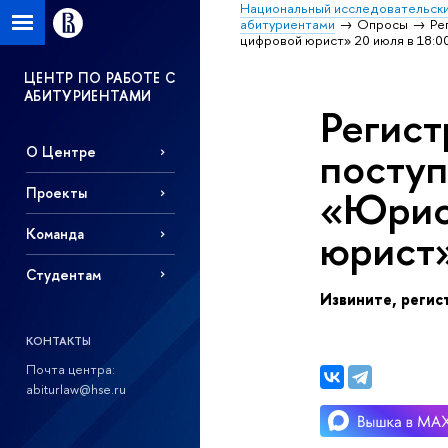
Национальный исследовательски
абитуриентами
Опросы
Ре
цифровой юрист» 20 июля в 18:0
ЦЕНТР ПО РАБОТЕ С
АБИТУРИЕНТАМИ
Регист
поступ
О Центре
«Юрис
Проекты
юрист»
Команда
Студентам
Извините, регис
КОНТАКТЫ
Почта центра:
abiturlaw@hse.ru