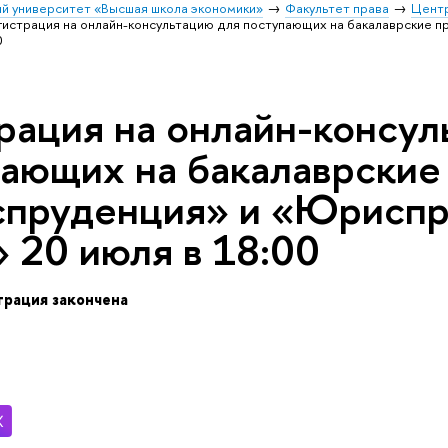
й университет «Высшая школа экономики»
Факультет права
Центр
гистрация на онлайн-консультацию для поступающих на бакалаврские
0
рация на онлайн-консул
ающих на бакалаврские
пруденция» и «Юриспр
 20 июля в 18:00
трация закончена