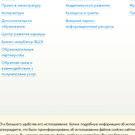
Прием в магистратуру
Академическое развитие
Жу
Аспирантура
Конкурсы и гранты
Пу
Дополнительное
нешние научно-
образование
информационные ресурсы
Центр развития карьеры
Бизнес-инкубатор ВШЭ
Образовательные
партнерства
Обратная связь и
заимодействие с
получателями услу
 и большего удобства его использования. Более подробную информацию об испол
онтакты
Условия использования материало
Политика конфиденциальност
подтверждаете, что были проинформированы об использовании файлов cookies сай
работаны
Школе дизайна НИУ ВШЭ