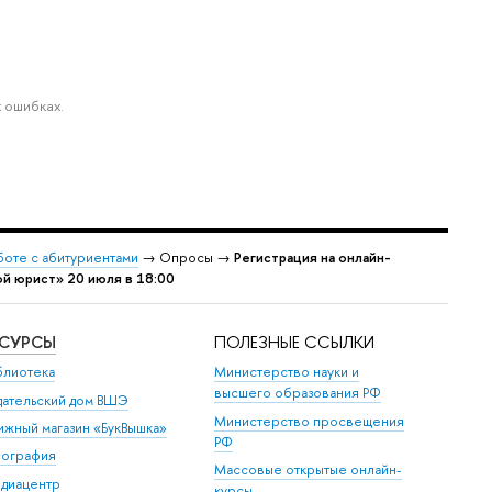
 ошибках.
боте с абитуриентами
→ Опросы →
Регистрация на онлайн-
й юрист» 20 июля в 18:00
ЕСУРСЫ
ПОЛЕЗНЫЕ ССЫЛКИ
блиотека
Министерство науки и
ысшего образования РФ
дательский дом ВШЭ
Министерство просвещения
ижный магазин «БукВышка»
РФ
пография
Массовые открытые онлайн-
диацентр
курсы