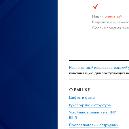
Нашли
опечатку
?
ыделите её, нажмите
Сервис предназначе
Национальный исследовательский 
консультацию для поступающих н
О ВЫШКЕ
Цифры и факты
Руководство и структура
Устойчивое развитие в НИУ
ШЭ
Преподаватели и сотрудники