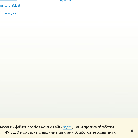
рналы ВШЭ
бликации
ьзовании файлов cookies можно найти
здесь
, наши правила обработки
и
Карта сайта
Редактору
✖
том НИУ ВШЭ и согласны с нашими правилами обработки персональных