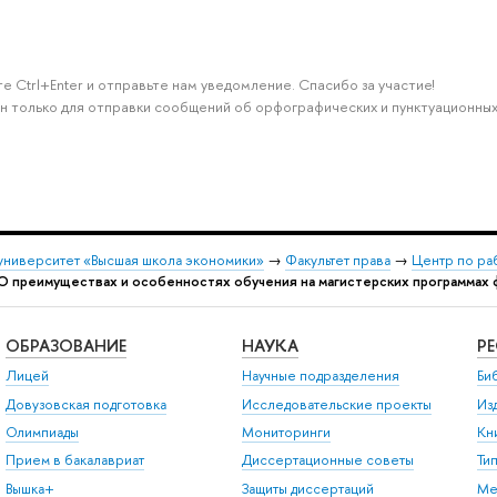
 Ctrl+Enter и отправьте нам уведомление. Спасибо за участие!
н только для отправки сообщений об орфографических и пунктуационных
университет «Высшая школа экономики»
→
Факультет права
→
Центр по ра
 преимуществах и особенностях обучения на магистерских программах ф
ОБРАЗОВАНИЕ
НАУКА
Р
Лицей
Научные подразделения
Би
Довузовская подготовка
Исследовательские проекты
Из
Олимпиады
Мониторинги
Кн
Прием в бакалавриат
Диссертационные советы
Ти
ышка+
Защиты диссертаций
Ме