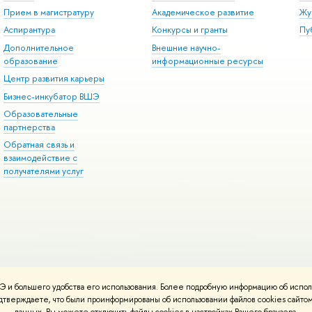
Прием в магистратуру
Академическое развитие
Жу
Аспирантура
Конкурсы и гранты
Пу
Дополнительное
нешние научно-
образование
информационные ресурсы
Центр развития карьеры
Бизнес-инкубатор ВШЭ
Образовательные
партнерства
Обратная связь и
заимодействие с
получателями услу
 и большего удобства его использования. Более подробную информацию об испол
онтакты
Условия использования материало
Политика конфиденциальност
подтверждаете, что были проинформированы об использовании файлов cookies сай
работаны
Школе дизайна НИУ ВШЭ