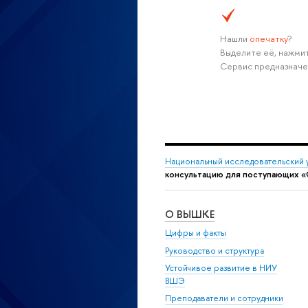
Нашли
опечатку
?
ыделите её, нажмите
Сервис предназначе
Национальный исследовательский 
консультацию для поступающих «О
О ВЫШКЕ
Цифры и факты
Руководство и структура
Устойчивое развитие в НИУ
ШЭ
Преподаватели и сотрудники