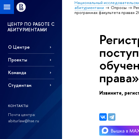
Национальный исследовательски
абитуриентами
Опросы
Ре
программах факультета права» 20
ЦЕНТР ПО РАБОТЕ С
АБИТУРИЕНТАМИ
Регист
посту
О Центре
обучен
Проекты
права»
Команда
Студентам
Извините, регис
КОНТАКТЫ
Почта центра:
abiturlaw@hse.ru