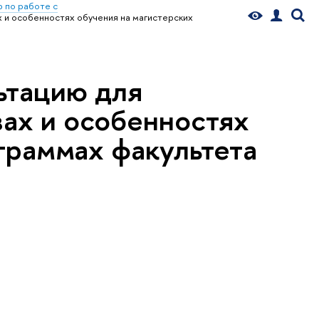
 по работе с
 и особенностях обучения на магистерских
ьтацию для
ах и особенностях
граммах факультета