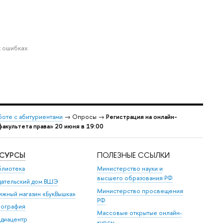
 ошибках.
боте с абитуриентами
→ Опросы →
Регистрация на онлайн-
акультета права» 20 июня в 19:00
ЕСУРСЫ
ПОЛЕЗНЫЕ ССЫЛКИ
блиотека
Министерство науки и
ысшего образования РФ
дательский дом ВШЭ
Министерство просвещения
ижный магазин «БукВышка»
РФ
пография
Массовые открытые онлайн-
диацентр
курсы