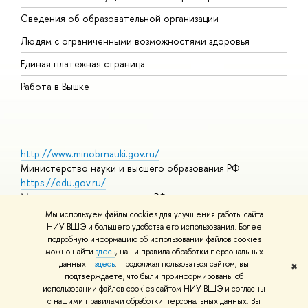
О
Сведения об образовательной организации
О
Людям с ограниченными возможностями здоровья
Единая платежная страница
Работа в Вышке
http://www.minobrnauki.gov.ru/
Министерство науки и высшего образования РФ
https://edu.gov.ru/
Министерство просвещения РФ
https://elearning.hse.ru/mooc
Мы используем файлы cookies для улучшения работы сайта
Массовые открытые онлайн-курсы
НИУ ВШЭ и большего удобства его использования. Более
подробную информацию об использовании файлов cookies
можно найти
здесь
, наши правила обработки персональных
данных –
здесь
. Продолжая пользоваться сайтом, вы
✖
© НИУ ВШЭ 1993–2026
Адреса и контакты
Условия
подтверждаете, что были проинформированы об
использования материалов
Политика конфиденциальности
Карта
использовании файлов cookies сайтом НИУ ВШЭ и согласны
сайта
с нашими правилами обработки персональных данных. Вы
Шрифты HSE Sans и HSE Slab разработаны в
Школе дизайна НИУ