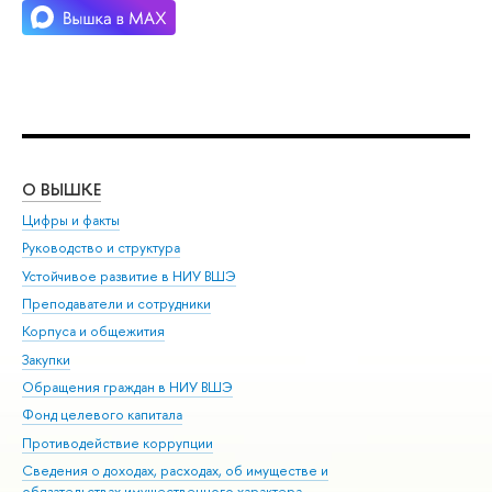
О ВЫШКЕ
ОБ
Цифры и факты
Ли
Руководство и структура
Дов
Устойчивое развитие в НИУ ВШЭ
Ол
Преподаватели и сотрудники
При
Корпуса и общежития
Вы
Закупки
При
Обращения граждан в НИУ ВШЭ
Ас
Фонд целевого капитала
До
Противодействие коррупции
Цен
Сведения о доходах, расходах, об имуществе и
Би
обязательствах имущественного характера