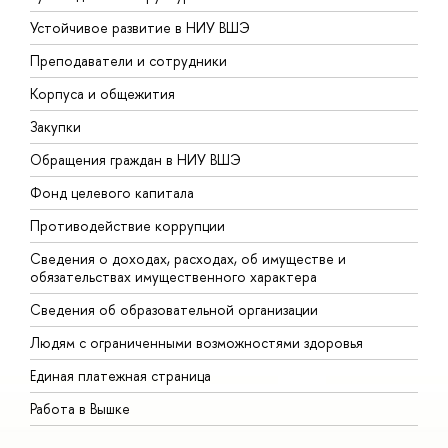
Устойчивое развитие в НИУ ВШЭ
О
Преподаватели и сотрудники
П
Корпуса и общежития
В
Закупки
П
Обращения граждан в НИУ ВШЭ
А
Фонд целевого капитала
Д
Противодействие коррупции
Ц
Сведения о доходах, расходах, об имуществе и
Б
обязательствах имущественного характера
О
Сведения об образовательной организации
О
Людям с ограниченными возможностями здоровья
Единая платежная страница
Работа в Вышке