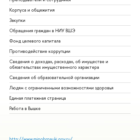
Корпуса и общежития
В
Закупки
П
Обращения граждан в НИУ ВШЭ
А
Фонд целевого капитала
Д
Противодействие коррупции
Ц
Сведения о доходах, расходах, об имуществе и
Б
обязательствах имущественного характера
О
Сведения об образовательной организации
О
Людям с ограниченными возможностями здоровья
Единая платежная страница
Работа в Вышке
http://www.minobrnauki.gov.ru/