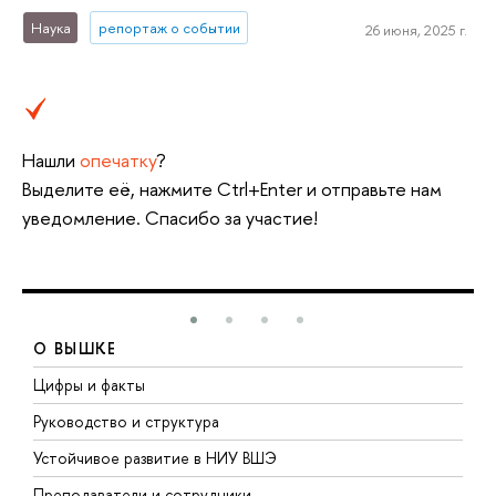
Наука
репортаж о событии
26 июня, 2025 г.
Нашли
опечатку
?
Выделите её, нажмите Ctrl+Enter и отправьте нам
уведомление. Спасибо за участие!
О ВЫШКЕ
Цифры и факты
Л
Руководство и структура
Д
Устойчивое развитие в НИУ ВШЭ
О
Преподаватели и сотрудники
П