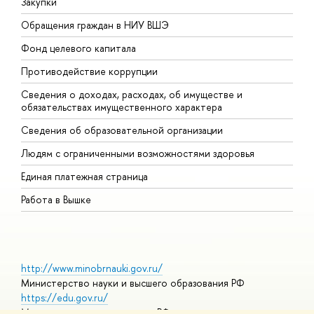
Закупки
П
Обращения граждан в НИУ ВШЭ
А
Фонд целевого капитала
Д
Противодействие коррупции
Ц
Сведения о доходах, расходах, об имуществе и
Б
обязательствах имущественного характера
О
Сведения об образовательной организации
О
Людям с ограниченными возможностями здоровья
Единая платежная страница
Работа в Вышке
http://www.minobrnauki.gov.ru/
Министерство науки и высшего образования РФ
https://edu.gov.ru/
Министерство просвещения РФ