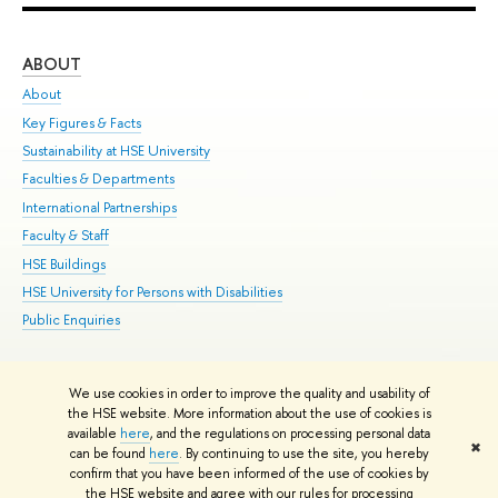
ABOUT
ST
About
Adm
Key Figures & Facts
Pr
Sustainability at HSE University
Un
Faculties & Departments
Gr
International Partnerships
Ex
Faculty & Staff
Su
HSE Buildings
Sem
HSE University for Persons with Disabilities
Bus
Public Enquiries
We use cookies in order to improve the quality and usability of
Edit
the HSE website. More information about the use of cookies is
© HSE University 1993–2026
Contacts
Copyright
Privacy Policy
Site
available
here
, and the regulations on processing personal data
✖
Map
can be found
here
. By continuing to use the site, you hereby
confirm that you have been informed of the use of cookies by
HSE Sans and HSE Slab fonts developed by the HSE Art and Design
the HSE website and agree with our rules for processing
School