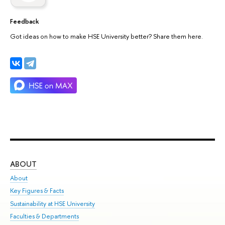
Feedback
Got ideas on how to make HSE University better? Share them here.
ABOUT
ST
About
Adm
Key Figures & Facts
Pr
Sustainability at HSE University
Un
Faculties & Departments
Gr