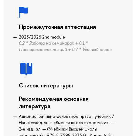
Промежуточная аттестация
2025/2026 2nd module
0.2 * Работа на семинарах + 0.1 *
Посещаемость лекций + 0.7 * Устный опрос
Список литературы
Рекомендуемая основная
литература
Административно-деликтное право : учебник /
Нац. исслед. ун-т «Высшая школа экономики». —
2-е изд., эл. — (Учебники Высшей школы
экономики) - 978-5-7598-2873-0 - Кирин А. В. -