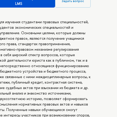
Задать вопрос
LMS
ля изучения студентами правовых специальностей,
тудентов экономических специальностей и
 управление. Основными целями, которые должны
джетное право», являются получение учащимися
го права, стандартах правоприменения,
рмативно-правовом механизме регулирования
 в себя широкий спектр вопросов, которые
ой деятельности юриста как в публичном, так и в
, непосредственно относящиеся функционированию
бюджетного устройства и бюджетного процесса,
же связанные с ними междисциплинарные вопросы, к
атежи, публичный кредит, контрактная система,
ие судебных актов при взыскании из бюджета и др.
ельный анализ и знакомство источниками,
 двухсотлетнюю историю, позволяет сформировать
смысления нормативных правовых актов и навыков
ты. Полученные навыки обучающиеся смогут
ые интересы участников при возникновении споров,