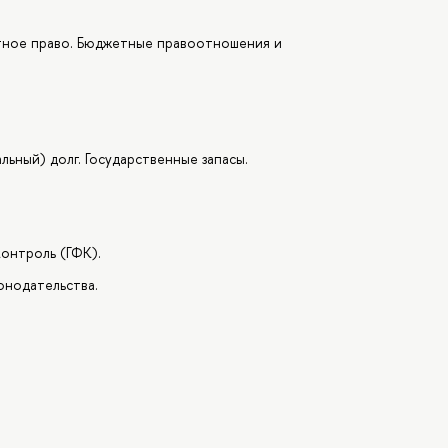
тное право. Бюджетные правоотношения и
ьный) долг. Государственные запасы.
онтроль (ГФК).
онодательства.