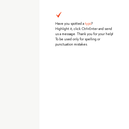
Have you spotted a
typo
?
Highlight it, click Ctrl+Enter and send
us a message. Thank you for your help!
To be used only for spelling or
punctuation mistakes.