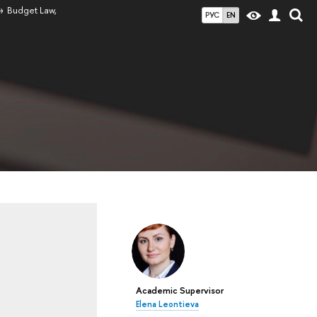
Budget Law,
РУС
EN
Academic Supervisor
Elena Leontieva