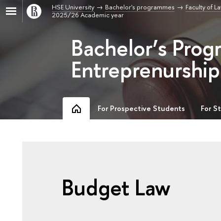
HSE University
Bachelor's programmes
Faculty of L
2025/26 Academic year
Bachelor’s Prog
Entreprenurship
For Prospective Students
For S
Budget Law