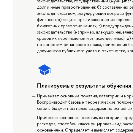
законодательства, государственный (муниципал
долг и иные правоотношения; б) составлению р
законодательством, регулирующим вопросы фун
финансов; в) защите прав и законных интересов
бюджетных правоотношениях; г) предупреждени
законодательства (например, влекущих нецелев
сроков их перечисления и зачисления, иных); д
по вопросам финансового права, применения б
документов публичного учета и отчетности, ко
Планируемые результаты обучения
Применяет основные понятия, категории и нор
Воспроизводит базовые теоретические положен
связи в бюджетном праве содержание основных
Применяет основные понятия, категории в пре
расходов, способен классифицировать вид расхо
основаниями. Определяет и вычисляет содержа