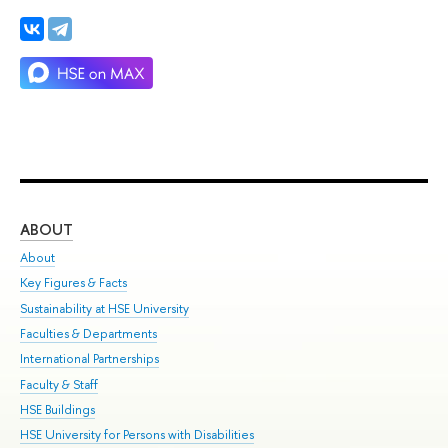
ABOUT
ST
About
Adm
Key Figures & Facts
Pr
Sustainability at HSE University
Un
Faculties & Departments
Gr
International Partnerships
Ex
Faculty & Staff
Su
HSE Buildings
Sem
HSE University for Persons with Disabilities
Bus