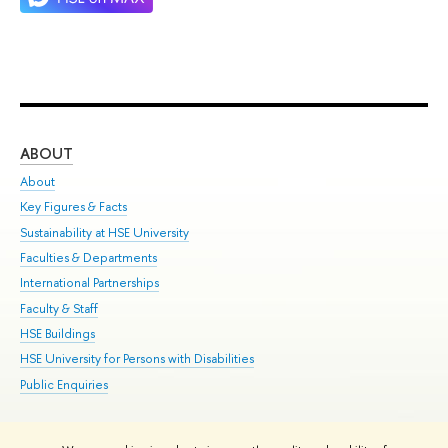
ABOUT
ST
About
Adm
Key Figures & Facts
Pr
Sustainability at HSE University
Un
Faculties & Departments
Gr
International Partnerships
Ex
Faculty & Staff
Su
HSE Buildings
Sem
HSE University for Persons with Disabilities
Bus
Public Enquiries