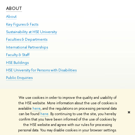
ABOUT
ST
About
Adm
Key Figures & Facts
Pr
Sustainability at HSE University
Un
Faculties & Departments
Gr
International Partnerships
Ex
Faculty & Staff
Su
HSE Buildings
Sem
HSE University for Persons with Disabilities
Bus
Public Enquiries
We use cookies in order to improve the quality and usability of
Edit
the HSE website. More information about the use of cookies is
© HSE University 1993–2026
Contacts
Copyright
Privacy Policy
Site
available
here
, and the regulations on processing personal data
✖
Map
can be found
here
. By continuing to use the site, you hereby
confirm that you have been informed of the use of cookies by
HSE Sans and HSE Slab fonts developed by the HSE Art and Design
the HSE website and agree with our rules for processing
School
personal data. You may disable cookies in your browser settings.