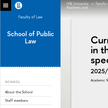
HSE University
Faculty
Academic year
Faculty of Law
School of Public
Curr
Law
in t
spec
2025
Academic Y
SCHOOL
About the School
Staff members