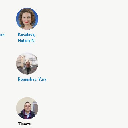
ton
Kovaleva,
Natalia N.
Romashev, Yury
Timets,