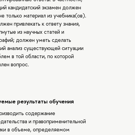
ий кандидатский экзамен должен
не только материал из учебника(ов).
лжен привлекать к ответу знания,
пнутые из научных статей и
рафий; должен уметь сделать
кий анализ существующей ситуации
блем в той области, по которой
влен вопрос.
емые результаты обучения
оизводить содержание
одательства и правоприменительной
ики в объеме, определяемом