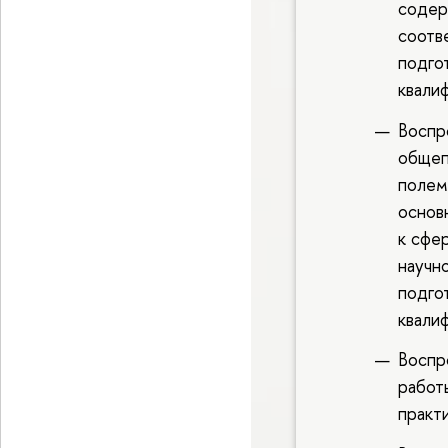
содер
соотв
подго
квали
Воспр
общеп
полем
основ
к сфе
научн
подго
квали
Воспр
работ
практ