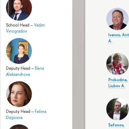
School Head
–
Vadim
Vinogradov
Ivanov, An
A.
Deputy Head
–
Elena
Aleksandrova
Prokudina,
Liubov A.
Deputy Head
–
Fatima
Dzgoeva
Safonov,