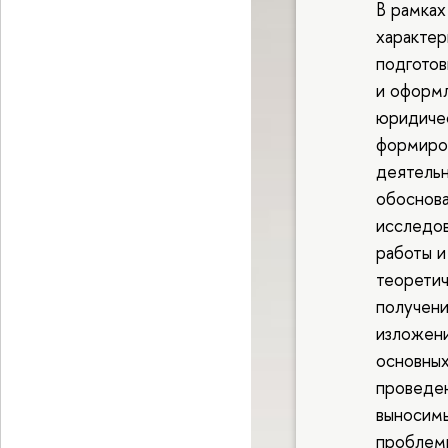
В рамках
характер
подготов
и оформл
юридичес
формиров
деятельн
обоснова
исследов
работы и
теоретич
получени
изложен
основных
проведен
выносимы
проблем