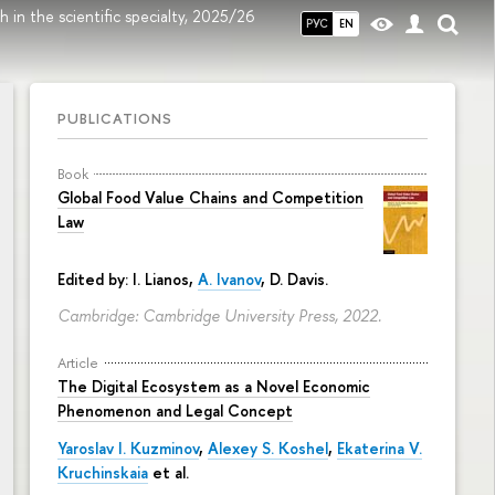
h in the scientific specialty, 2025/26
РУС
EN
PUBLICATIONS
Book
Global Food Value Chains and Competition
Law
Edited by: I. Lianos,
A. Ivanov
, D. Davis.
Cambridge: Cambridge University Press, 2022.
Article
The Digital Ecosystem as a Novel Economic
Phenomenon and Legal Concept
Yaroslav I. Kuzminov
,
Alexey S. Koshel
,
Ekaterina V.
Kruchinskaia
et al.