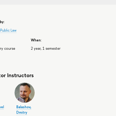
by:
Public Law
When:
ry course
2 year, 1 semester
tor Instructors
vel
Balashov,
Dmitry