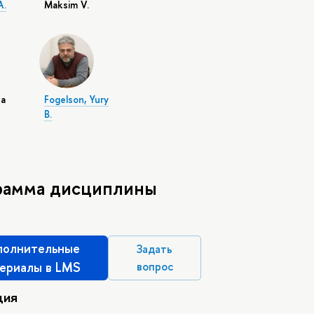
A.
Maksim V.
na
Fogelson, Yury
B.
рамма дисциплины
олнительные
Задать
ериалы в LMS
вопрос
ция