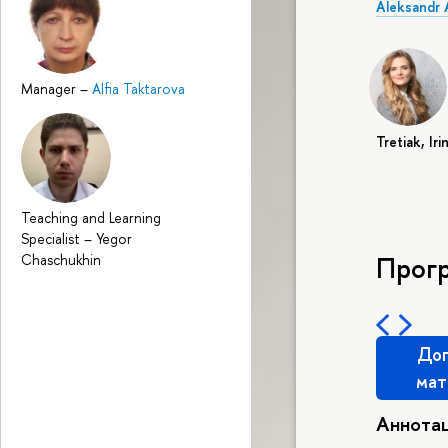
Aleksandr 
Manager
–
Alfia Taktarova
Tretiak, Iri
Teaching and Learning
Specialist
–
Yegor
Chaschukhin
Прог
Доп
мат
Аннота