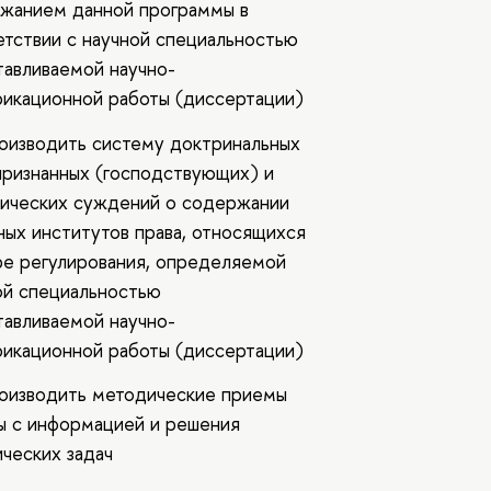
жанием данной программы в
етствии с научной специальностью
тавливаемой научно-
фикационной работы (диссертации)
оизводить систему доктринальных
ризнанных (господствующих) и
ических суждений о содержании
ных институтов права, относящихся
ре регулирования, определяемой
ой специальностью
тавливаемой научно-
фикационной работы (диссертации)
оизводить методические приемы
ы с информацией и решения
ических задач