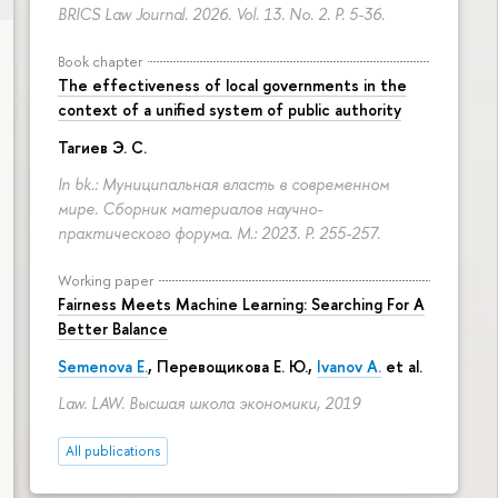
BRICS Law Journal. 2026. Vol. 13. No. 2.
P. 5-36.
Book chapter
The effectiveness of local governments in the
context of a unified system of public authority
Тагиев Э. С.
In bk.: Муниципальная власть в современном
мире. Сборник материалов научно-
практического форума. M.: 2023.
P. 255-257.
Working paper
Fairness Meets Machine Learning: Searching For A
Better Balance
Semenova E.
,
Перевощикова Е. Ю.
,
Ivanov A.
et al.
Law. LAW. Высшая школа экономики, 2019
All publications