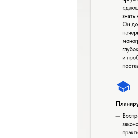
сдающ
знать 
Он до
почер
моног
глубо
и про
поста
Планиру
Воспр
закон
практ