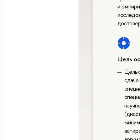
и эмпири
исследов
достовер
Цель о
Целью
сдаче
специ
специ
научн
(дисс
миним
аспир
аргум