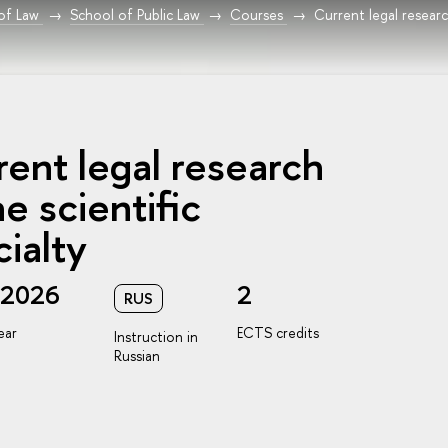
 of Law
School of Public Law
Courses
Current legal researc
ent legal research
he scientific
ialty
/2026
2
RUS
ear
ECTS credits
Instruction in
Russian