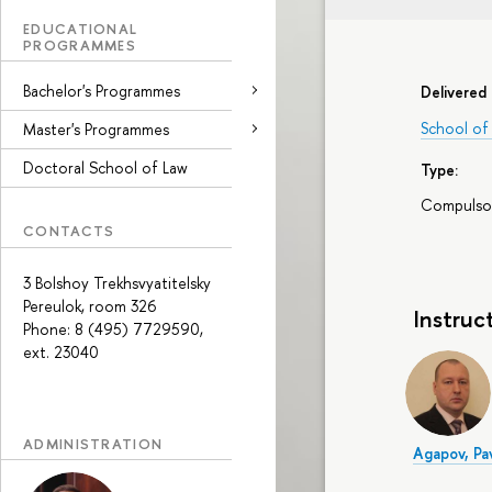
EDUCATIONAL
PROGRAMMES
Bachelor's Programmes
Delivered 
School of 
Master's Programmes
Doctoral School of Law
Type:
Compulso
CONTACTS
3 Bolshoy Trekhsvyatitelsky
Pereulok, room 326
Instruc
Phone: 8 (495) 7729590,
ext. 23040
ADMINISTRATION
Agapov, Pa