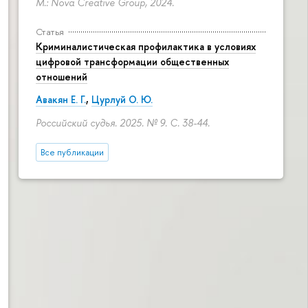
М.: Nova Creative Group, 2024.
Статья
Криминалистическая профилактика в условиях
цифровой трансформации общественных
отношений
Авакян Е. Г.
,
Цурлуй О. Ю.
Российский судья. 2025. № 9.
С. 38-44.
Все публикации