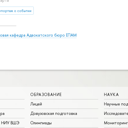
марта
епортаж о событии
зовая кафедра Адвокатского бюро ЕПАМ
ОБРАЗОВАНИЕ
НАУКА
Лицей
Научные под
ура
Довузовская подготовка
Исследовате
в НИУ ВШЭ
Олимпиады
Мониторинг