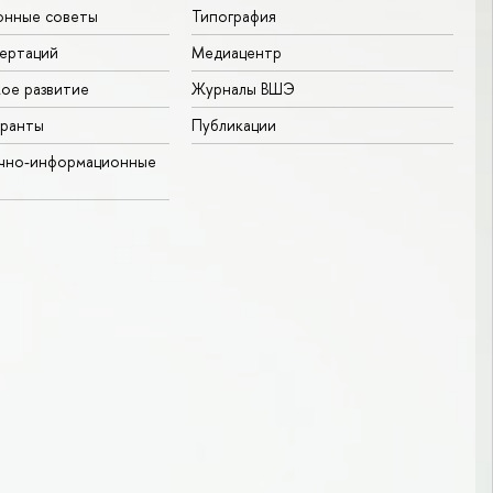
онные советы
Типография
ертаций
Медиацентр
ое развитие
Журналы ВШЭ
гранты
Публикации
учно-информационные