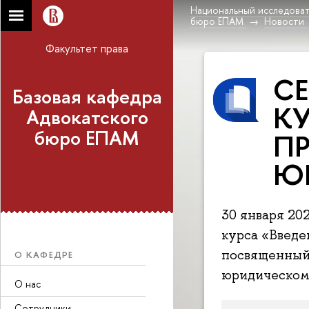
Национальный исследоват
бюро ЕПАМ
Новости
Факультет права
СЕ
Базовая кафедра
КУ
Адвокатского
бюро ЕПАМ
П
Ю
30 января 20
курса «Введе
посвященный
О КАФЕДРЕ
юридическом 
О нас
Сотрудники