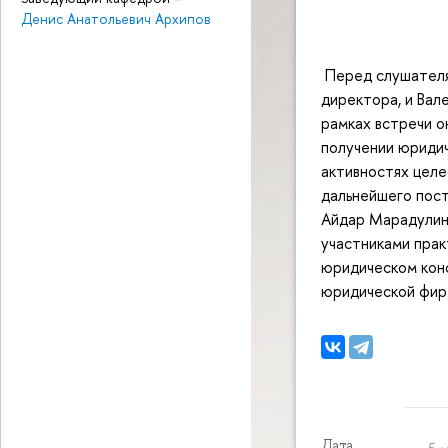
Денис Анатольевич Архипов
Перед слушателя
директора, и Вал
рамках встречи о
получении юридич
активностях целе
дальнейшего пос
Айдар Марадулин,
участниками прак
юридическом конс
юридической фир
Дата