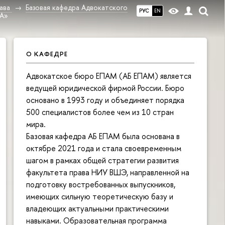
ава
Базовая кафедра Адвокатского
РУС
EN
А»
О КАФЕДРЕ
Адвокатское бюро ЕПАМ (АБ ЕПАМ) является
ведущей юридической фирмой России. Бюро
основано в 1993 году и объединяет порядка
500 специалистов более чем из 10 стран
мира.
Базовая кафедра АБ ЕПАМ была основана в
октябре 2021 года и стала своевременным
шагом в рамках общей стратегии развития
факультета права НИУ ВШЭ, направленной на
подготовку востребованных выпускников,
имеющих сильную теоретическую базу и
владеющих актуальными практическими
навыками. Образовательная программа