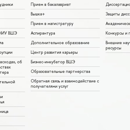
удники
Прием в бакалавриат
Диссертаци
Вышка+
Защиты дисс
Прием в магистратуру
Академическ
 НИУ ВШЭ
Аспирантура
Конкурсы и 
ла
Дополнительное образование
Внешние на
ресурсы
рупции
Центр развития карьеры
асходах, об
Бизнес-инкубатор ВШЭ
ьствах
Образовательные партнерства
тера
Обратная связь и взаимодействие с
тельной
получателями услуг
ми
ья
аница