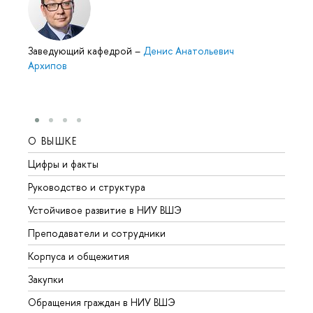
Заведующий кафедрой
–
Денис Анатольевич
Архипов
О ВЫШКЕ
ОБР
Цифры и факты
Лице
Руководство и структура
Довуз
Устойчивое развитие в НИУ ВШЭ
Олим
Преподаватели и сотрудники
Прием
Корпуса и общежития
Вышк
Закупки
Прием
Обращения граждан в НИУ ВШЭ
Аспир