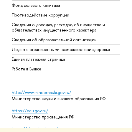
Фонд целевого капитала
Допол
Противодействие коррупции
Центр
Сведения о доходах, расходах, об имуществе и
Бизне
обязательствах имущественного характера
Образ
Сведения об образовательной организации
Обрат
Людям с ограниченными возможностями здоровья
Единая платежная страница
Работа в Вышке
http://www.minobrnauki.gov.ru/
Министерство науки и высшего образования РФ
https://edu.gov.ru/
Министерство просвещения РФ
https://elearning.hse.ru/mooc