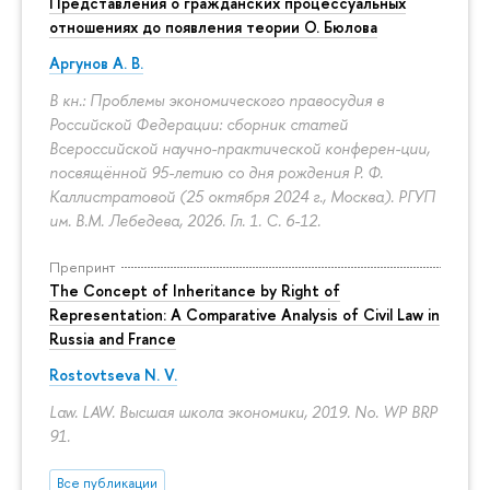
Представления о гражданских процессуальных
отношениях до появления теории О. Бюлова
Аргунов А. В.
В кн.: Проблемы экономического правосудия в
Российской Федерации: сборник статей
Всероссийской научно-практической конферен-ции,
посвящённой 95-летию со дня рождения Р. Ф.
Каллистратовой (25 октября 2024 г., Москва). РГУП
им. В.М. Лебедева, 2026. Гл. 1.
С. 6-12.
Препринт
The Concept of Inheritance by Right of
Representation: A Comparative Analysis of Civil Law in
Russia and France
Rostovtseva N. V.
Law. LAW. Высшая школа экономики, 2019. No. WP BRP
91.
Все публикации