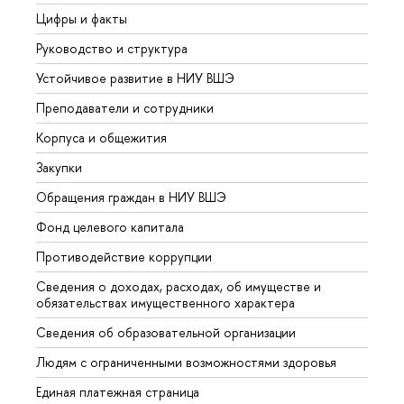
Цифры и факты
Лице
Руководство и структура
Довуз
Устойчивое развитие в НИУ ВШЭ
Олим
Преподаватели и сотрудники
Прием
Корпуса и общежития
Вышк
Закупки
Прием
Обращения граждан в НИУ ВШЭ
Аспир
Фонд целевого капитала
Допол
Противодействие коррупции
Центр
Сведения о доходах, расходах, об имуществе и
Бизне
обязательствах имущественного характера
Образ
Сведения об образовательной организации
Обрат
Людям с ограниченными возможностями здоровья
Единая платежная страница