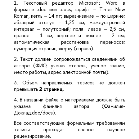
1.
Текстовый редактор Microsoft Word в
формате .doc или .docs; шрифт – Times New
Roman, кегль – 14 пт; выравнивание – по ширине;
абзацный отступ – 1,25 см; междустрочный
интервал – полуторный; поля левое – 2,5 см,
правое – 1 см, верхнее и нижнее – 2 см;
автоматическая расстановка переносов;
нумерация страниц вверху (справа).
2.
Текст должен сопровождаться сведениями об
авторе (ФИО, ученая степень, ученое звание,
место работы, адрес электронной почты).
3.
Объем направляемых тезисов не должен
превышать
2 страниц
.
4.
В названии файла с материалами должна быть
указана фамилия автора (Фамилия-
Доклад.doc/docs).
Все соответствующие формальным требованиям
тезисы проходят слепое научное
рецензирование.