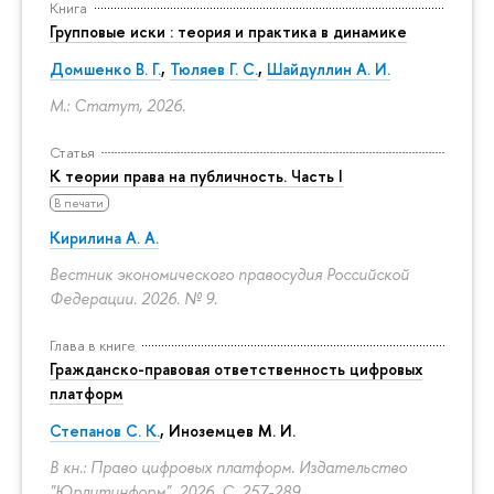
Книга
Групповые иски : теория и практика в динамике
Домшенко В. Г.
,
Тюляев Г. С.
,
Шайдуллин А. И.
М.: Статут, 2026.
Статья
К теории права на публичность. Часть I
В печати
Кирилина А. А.
Вестник экономического правосудия Российской
Федерации. 2026. № 9.
Глава в книге
Гражданско-правовая ответственность цифровых
платформ
Степанов С. К.
, Иноземцев М. И.
В кн.: Право цифровых платформ. Издательство
"Юрлитинформ", 2026.
С. 257-289.