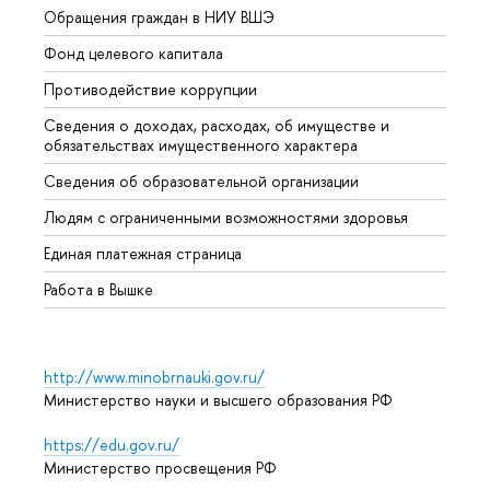
Обращения граждан в НИУ ВШЭ
Аспир
Фонд целевого капитала
Допол
Противодействие коррупции
Центр
Сведения о доходах, расходах, об имуществе и
Бизне
обязательствах имущественного характера
Образ
Сведения об образовательной организации
Обрат
Людям с ограниченными возможностями здоровья
Единая платежная страница
Работа в Вышке
http://www.minobrnauki.gov.ru/
Министерство науки и высшего образования РФ
https://edu.gov.ru/
Министерство просвещения РФ