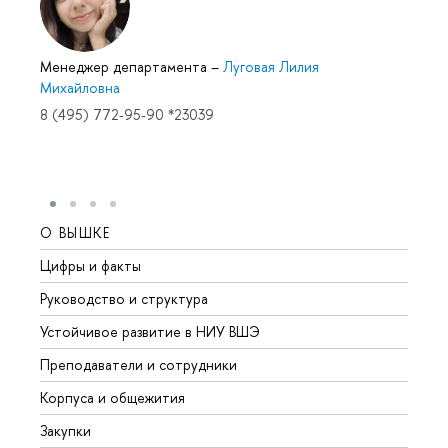
Менеджер департамента
–
Луговая Лилия
Михайловна
8 (495) 772-95-90 *23039
О ВЫШКЕ
ОБР
Цифры и факты
Лице
Руководство и структура
Довуз
Устойчивое развитие в НИУ ВШЭ
Олим
Преподаватели и сотрудники
Прием
Корпуса и общежития
Вышк
Закупки
Прием