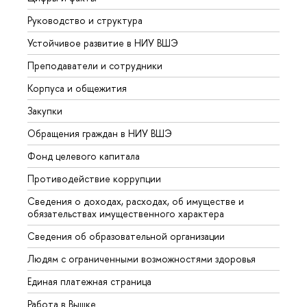
Руководство и структура
Довуз
Устойчивое развитие в НИУ ВШЭ
Олим
Преподаватели и сотрудники
Прием
Корпуса и общежития
Вышк
Закупки
Прием
Обращения граждан в НИУ ВШЭ
Аспир
Фонд целевого капитала
Допол
Противодействие коррупции
Центр
Сведения о доходах, расходах, об имуществе и
Бизне
обязательствах имущественного характера
Образ
Сведения об образовательной организации
Обрат
Людям с ограниченными возможностями здоровья
Единая платежная страница
Работа в Вышке