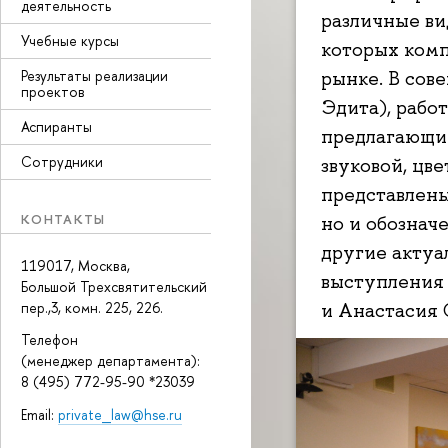
деятельность
различные ви
Учебные курсы
которых комп
Результаты реализации
рынке. В сов
проектов
Эдита), рабо
Аспиранты
предлагающие
Сотрудники
звуковой, цв
представлены
КОНТАКТЫ
но и обознач
другие актуа
119017, Москва,
выступления
Большой Трехсвятительский
и Анастасия 
пер.,3, комн. 225, 226.
Телефон
(менеджер департамента):
8 (495) 772-95-90 *23039
Email:
private_law@hse.ru