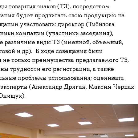
ды товарных знаков (ТЗ), посредством
ания будет продвигать свою продукцию на
ещании участвовали: директор (Тибилова
тники компании (участники заседания),
 различные виды ТЗ (именной, объемный,
етовой и др). В ходе совещания были
 не только преимущества предлагаемого ТЗ,
ены трудности его регистрации, а также
льные проблемы использования; оценивали
 эксперты (Александр Дрягин, Максим Черпак
Онищук).