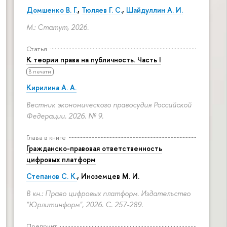
Домшенко В. Г.
,
Тюляев Г. С.
,
Шайдуллин А. И.
М.: Статут, 2026.
Статья
К теории права на публичность. Часть I
В печати
Кирилина А. А.
Вестник экономического правосудия Российской
Федерации. 2026. № 9.
Глава в книге
Гражданско-правовая ответственность
цифровых платформ
Степанов С. К.
, Иноземцев М. И.
В кн.: Право цифровых платформ. Издательство
"Юрлитинформ", 2026.
С. 257-289.
Препринт