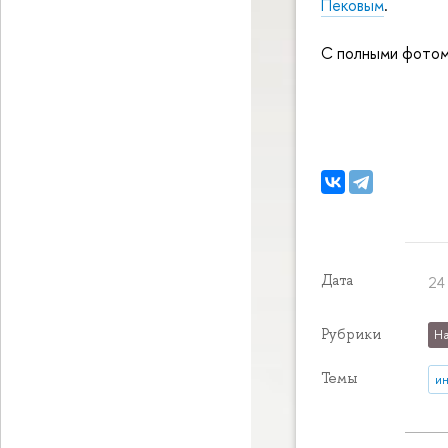
Пековым
.
С полными фотом
Дата
24
Рубрики
На
Темы
и