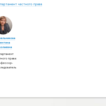
партамент частного права
нельникова
лентина
колаевна
партамент
тного права:
офессор-
следователь