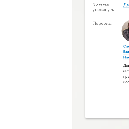
Де
В статье
упомянуты
Персоны
Си
Ва
Ни
Де
час
пр
ис