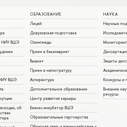
ОБРАЗОВАНИЕ
НАУКА
Лицей
Научные под
ура
Довузовская подготовка
Исследовате
в НИУ ВШЭ
Олимпиады
Мониторинг
удники
Прием в бакалавриат
Диссертаци
Вышка+
Защиты дисс
Прием в магистратуру
Академическ
 НИУ ВШЭ
Аспирантура
Конкурсы и 
ла
Дополнительное образование
Внешние на
ресурсы
рупции
Центр развития карьеры
асходах, об
Бизнес-инкубатор ВШЭ
ьствах
Образовательные партнерства
тера
Обратная связь и взаимодействие с