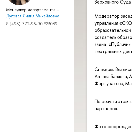
Верховного Суда 
Менеджер департамента
–
Модератор засед
Луговая Лилия Михайловна
управления «СКО
8 (495) 772-95-90 *23039
образовательной
создатель образо
звена «Публичны
театральных дея
Спикеры:
Владисл
Алтана Баляева, А
Фортунатова, Мар
По результатам 
партнеров.
Фотосопорожден