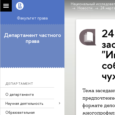
Национальный исследоват
Новости
24 марта
Факультет права
24
Департамент частного
за
права
"И
со
чу
ДЕПАРТАМЕНТ
Тема заседан
О департаменте
предпочтение
Научная деятельность
формате дело
многопрофиль
Образовательная