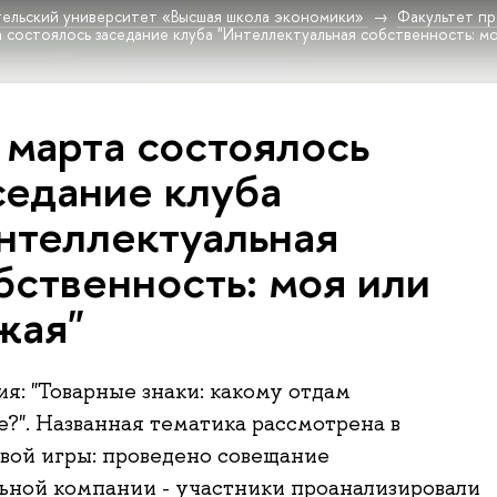
ельский университет «Высшая школа экономики»
Факультет пр
 состоялось заседание клуба "Интеллектуальная собственность: мо
 марта состоялось
седание клуба
нтеллектуальная
бственность: моя или
жая"
ия: "Товарные знаки: какому отдам
?". Названная тематика рассмотрена в
вой игры: проведено совещание
ной компании - участники проанализировали