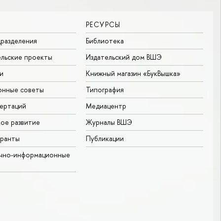
РЕСУРСЫ
разделения
Библиотека
льские проекты
Издательский дом ВШЭ
и
Книжный магазин «БукВышка»
онные советы
Типография
ертаций
Медиацентр
ое развитие
Журналы ВШЭ
гранты
Публикации
учно-информационные