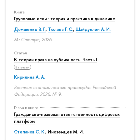
Книга
Групповые иски : теория и практика в динамике
Домшенко В. Г.
,
Тюляев Г. С.
,
Шайдуллин А. И.
М.: Статут, 2026.
Статья
К теории права на публичность. Часть I
В печати
Кирилина А. А.
Вестник экономического правосудия Российской
Федерации. 2026. № 9.
Глава в книге
Гражданско-правовая ответственность цифровых
платформ
Степанов С. К.
, Иноземцев М. И.