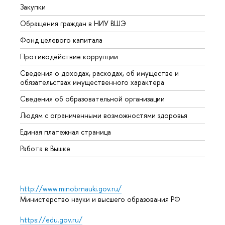
Закупки
Прием
Обращения граждан в НИУ ВШЭ
Аспир
Фонд целевого капитала
Допол
Противодействие коррупции
Центр
Сведения о доходах, расходах, об имуществе и
Бизне
обязательствах имущественного характера
Образ
Сведения об образовательной организации
Обрат
Людям с ограниченными возможностями здоровья
Единая платежная страница
Работа в Вышке
http://www.minobrnauki.gov.ru/
Министерство науки и высшего образования РФ
https://edu.gov.ru/