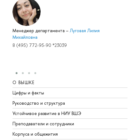
Менеджер департамента
–
Луговая Лилия
Михайловна
8 (495) 772-95-90 *23039
О ВЫШКЕ
ОБР
Цифры и факты
Лице
Руководство и структура
Довуз
Устойчивое развитие в НИУ ВШЭ
Олим
Преподаватели и сотрудники
Прием
Корпуса и общежития
Вышк