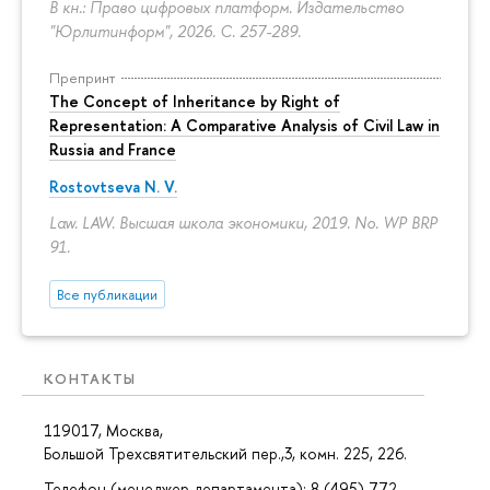
В кн.: Право цифровых платформ. Издательство
"Юрлитинформ", 2026.
С. 257-289.
Препринт
The Concept of Inheritance by Right of
Representation: A Comparative Analysis of Civil Law in
Russia and France
Rostovtseva N. V.
Law. LAW. Высшая школа экономики, 2019. No. WP BRP
91.
Все публикации
КОНТАКТЫ
119017, Москва,
Большой Трехсвятительский пер.,3, комн. 225, 226.
Телефон (менеджер департамента): 8 (495) 772-