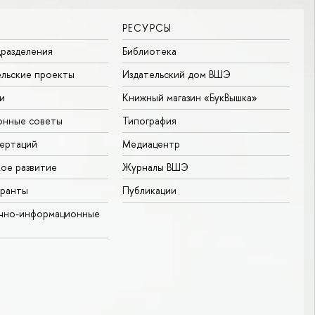
РЕСУРСЫ
разделения
Библиотека
льские проекты
Издательский дом ВШЭ
и
Книжный магазин «БукВышка»
онные советы
Типография
ертаций
Медиацентр
ое развитие
Журналы ВШЭ
гранты
Публикации
учно-информационные