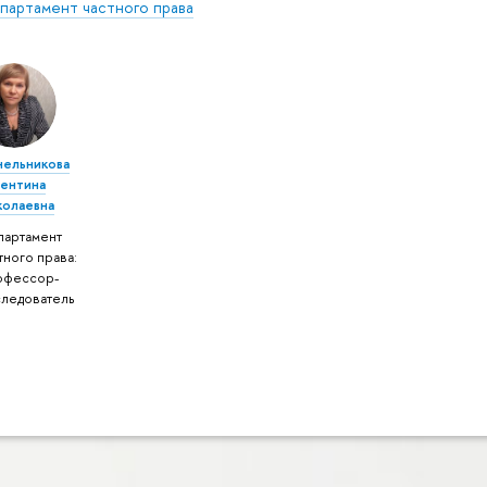
партамент частного права
нельникова
лентина
колаевна
партамент
тного права:
офессор-
следователь