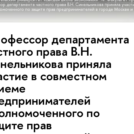
ор департамента частного права В.Н. Синельникова приняла участ
омоченного по защите прав предпринимателей в городе Москве 
офессор департамента
стного права В.Н.
нельникова приняла
астие в совместном
иеме
едпринимателей
олномоченного по
щите прав