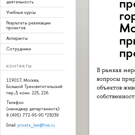
пр
деятельность
го
Учебные курсы
Мо
Результаты реализации
проектов
пр
Аспиранты
пр
Сотрудники
КОНТАКТЫ
В рамках мер
вопросы прир
119017, Москва,
Большой Трехсвятительский
объектов жив
пер.,3, комн. 225, 226.
собственност
Телефон
(менеджер департамента):
8 (495) 772-95-90 *23039
Email:
private_law@hse.ru