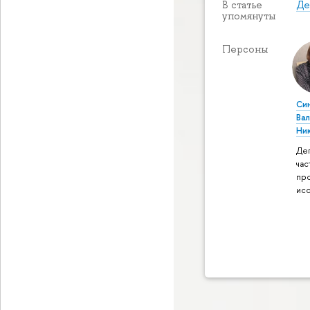
Де
В статье
упомянуты
Персоны
Си
Ва
Ни
Де
час
пр
ис