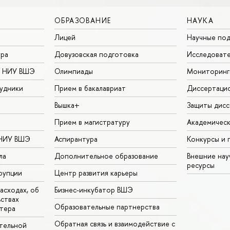
ОБРАЗОВАНИЕ
НАУКА
Лицей
Научные под
ура
Довузовская подготовка
Исследовате
в НИУ ВШЭ
Олимпиады
Мониторинг
удники
Прием в бакалавриат
Диссертаци
Вышка+
Защиты дисс
Прием в магистратуру
Академическ
 НИУ ВШЭ
Аспирантура
Конкурсы и 
ла
Дополнительное образование
Внешние на
ресурсы
рупции
Центр развития карьеры
асходах, об
Бизнес-инкубатор ВШЭ
ьствах
Образовательные партнерства
тера
Обратная связь и взаимодействие с
тельной