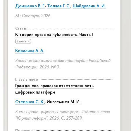
Домшенко В. Г.
,
Тюляев Г. С.
,
Шайдуллин А. И.
М.: Статут, 2026.
Статья
К теории права на публичность. Часть I
В печати
Кирилина А. А.
Вестник экономического правосудия Российской
Федерации. 2026. № 9.
Глава в книге
Гражданско-правовая ответственность
цифровых платформ
Степанов С. К.
, Иноземцев М. И.
В кн.: Право цифровых платформ. Издательство
"Юрлитинформ", 2026.
С. 257-289.
Препринт