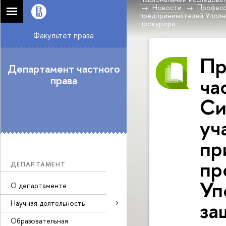
Новости
Професс
предпринимателей Уполн
прокурора
Факультет права
Пр
Департамент частного
ча
права
Си
уч
пр
пр
ДЕПАРТАМЕНТ
Уп
О департаменте
за
Научная деятельность
Образовательная