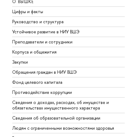
О ВЫШКЕ
ОБР
Цифры и факты
Лице
Руководство и структура
Довуз
Устойчивое развитие в НИУ ВШЭ
Олим
Преподаватели и сотрудники
Прием
Корпуса и общежития
Вышк
Закупки
Прием
Обращения граждан в НИУ ВШЭ
Аспир
Фонд целевого капитала
Допол
Противодействие коррупции
Центр
Сведения о доходах, расходах, об имуществе и
Бизне
обязательствах имущественного характера
Образ
Сведения об образовательной организации
Обрат
Людям с ограниченными возможностями здоровья