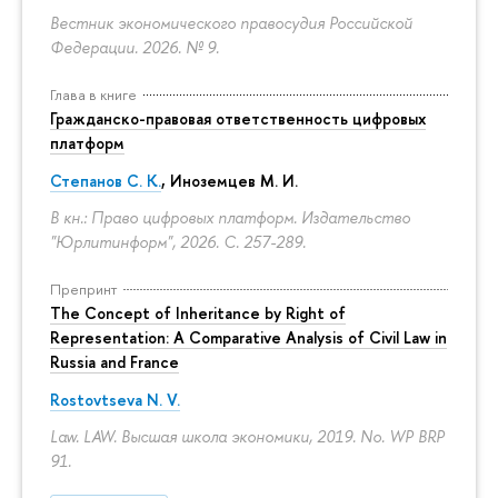
Вестник экономического правосудия Российской
Федерации. 2026. № 9.
Глава в книге
Гражданско-правовая ответственность цифровых
платформ
Степанов С. К.
, Иноземцев М. И.
В кн.: Право цифровых платформ. Издательство
"Юрлитинформ", 2026.
С. 257-289.
Препринт
The Concept of Inheritance by Right of
Representation: A Comparative Analysis of Civil Law in
Russia and France
Rostovtseva N. V.
Law. LAW. Высшая школа экономики, 2019. No. WP BRP
91.