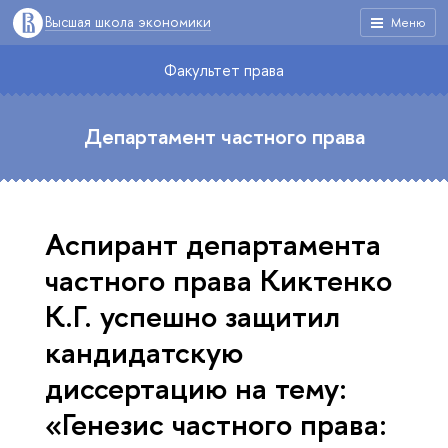
Высшая школа экономики
Меню
Факультет права
Департамент частного права
Аспирант департамента
частного права Киктенко
К.Г. успешно защитил
кандидатскую
диссертацию на тему:
«Генезис частного права: