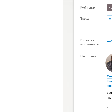
Рубрики
На
Темы
з
Де
В статье
упомянуты
Персоны
Си
Ва
Ни
Де
час
пр
ис