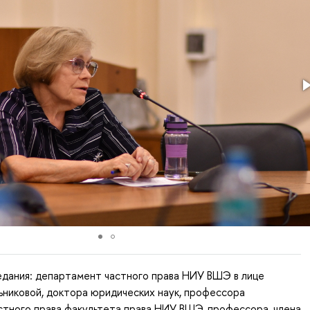
едания: департамент частного права НИУ ВШЭ в лице
никовой, доктора юридических наук, профессора
тного права факультета права НИУ ВШЭ, профессора, члена