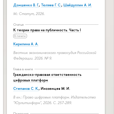
Домшенко В. Г.
,
Тюляев Г. С.
,
Шайдуллин А. И.
М.: Статут, 2026.
Статья
К теории права на публичность. Часть I
В печати
Кирилина А. А.
Вестник экономического правосудия Российской
Федерации. 2026. № 9.
Глава в книге
Гражданско-правовая ответственность
цифровых платформ
Степанов С. К.
, Иноземцев М. И.
В кн.: Право цифровых платформ. Издательство
"Юрлитинформ", 2026.
С. 257-289.
Препринт