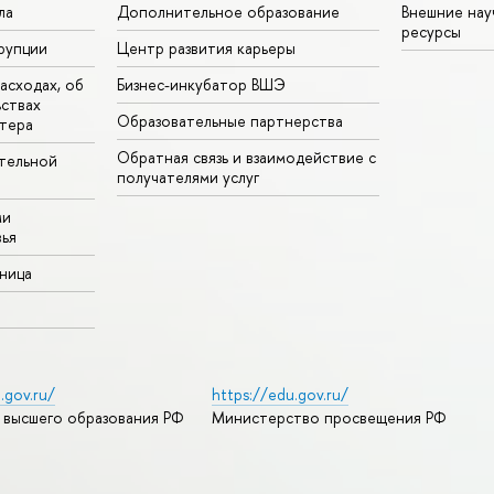
ла
Дополнительное образование
Внешние на
ресурсы
рупции
Центр развития карьеры
асходах, об
Бизнес-инкубатор ВШЭ
ьствах
Образовательные партнерства
тера
Обратная связь и взаимодействие с
тельной
получателями услуг
ми
ья
аница
.gov.ru/
https://edu.gov.ru/
 высшего образования РФ
Министерство просвещения РФ