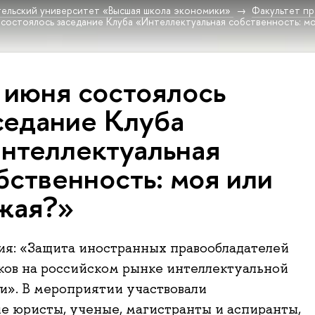
ельский университет «Высшая школа экономики»
Факультет пр
 состоялось заседание Клуба «Интеллектуальная собственность: мо
 июня состоялось
седание Клуба
нтеллектуальная
бственность: моя или
жая?»
ия: «Защита иностранных правообладателей
ков на российском рынке интеллектуальной
и». В мероприятии участвовали
 юристы, ученые, магистранты и аспиранты,