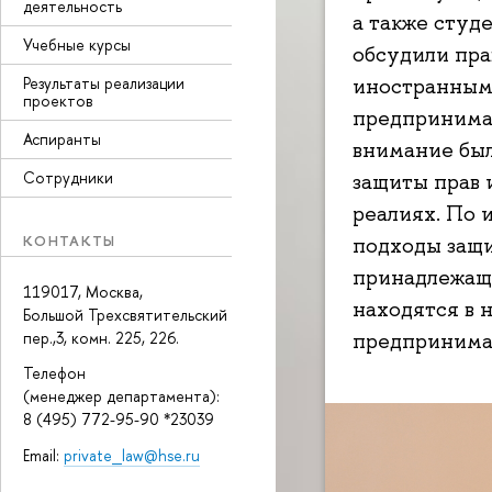
деятельность
а также студ
Учебные курсы
обсудили пра
Результаты реализации
иностранным 
проектов
предпринимат
Аспиранты
внимание бы
Сотрудники
защиты прав 
реалиях. По 
КОНТАКТЫ
подходы защи
принадлежащ
119017, Москва,
находятся в 
Большой Трехсвятительский
предпринимат
пер.,3, комн. 225, 226.
Телефон
(менеджер департамента):
8 (495) 772-95-90 *23039
Email:
private_law@hse.ru