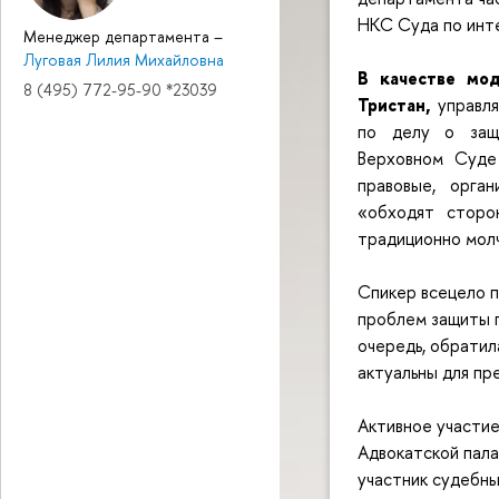
НКС Суда по инте
Менеджер департамента
–
Луговая Лилия Михайловна
В качестве мод
8 (495) 772-95-90 *23039
Тристан,
управля
по делу о защи
Верховном Суде
правовые, орга
«обходят сторо
традиционно мол
Спикер всецело п
проблем защиты п
очередь, обратил
актуальны для пр
Активное участие
Адвокатской пала
участник судебны