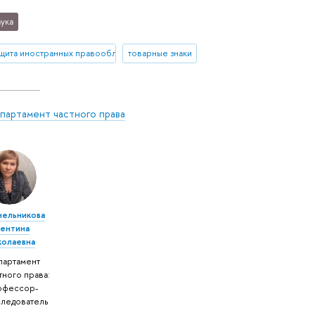
ука
ащита иностранных правообладателей
товарные знаки
партамент частного права
нельникова
лентина
колаевна
партамент
тного права:
офессор-
следователь