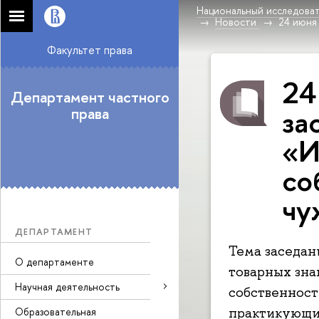
Национальный исследоват
Новости
24 июня
Факультет права
24
Департамент частного
за
права
«И
со
чу
ДЕПАРТАМЕНТ
Тема заседан
О департаменте
товарных зна
Научная деятельность
собственност
практикующие
Образовательная