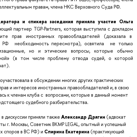
ллектуальным правам, члена НКС Верховного Суда РФ.
ератора и спикера заседания приняла участие
Ольга
ющий партнер TGP-Partners
,
которая выступила с докладом
те прав иностранных правообладателей (доказала в
 РФ необходимость пересмотра), освятила не только
низационные, но и этические вопросы, которые обычно
ной» (в том числе проблему
отвода судей, о которой
чат).
оучаствовала в обсуждении многих других практических
рав и интересов иностранных правообладателей и, в свою
ась к членам клуба с вопросами, которые в данный момент
едстоящего судебного разбирательства.
 в дискуссии приняли также
Александр Дрягин
(адвокат
ты г. Москвы, Советник BKMP LEGAL, опытный и успешный
х споров в ВС РФ) и
Спирина Екатерина
(практикующий