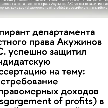
т департамента частного права Акужинов А.С. успешно защитил ка
рных доходов (disgorgement of profits) в российском и английско
пирант департамента
стного права Акужинов
С. успешно защитил
ндидатскую
ссертацию на тему:
стребование
правомерных доходов
isgorgement of profits) в