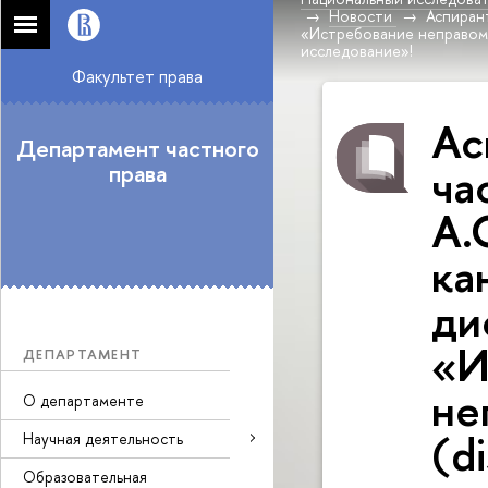
Новости
Аспиран
«Истребование неправоме
исследование»!
Факультет права
Ас
Департамент частного
ча
права
А.
ка
ди
«И
ДЕПАРТАМЕНТ
не
О департаменте
(d
Научная деятельность
Образовательная