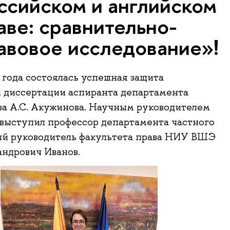
ссийском и английском
аве: сравнительно-
авовое исследование»!
 года состоялась успешная защита
 диссертации аспиранта департамента
ва А.С. Акужинова. Научным руководителем
выступил профессор департамента частного
ый руководитель факультета права НИУ ВШЭ
ндрович Иванов.