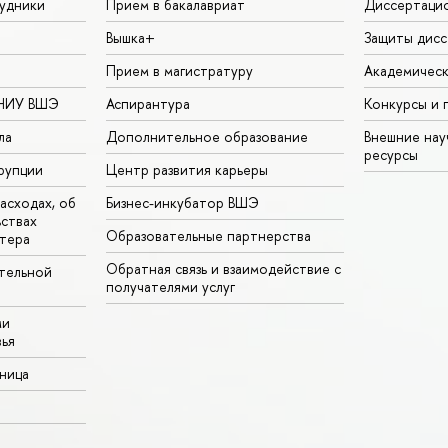
удники
Прием в бакалавриат
Диссертаци
Вышка+
Защиты дисс
Прием в магистратуру
Академическ
 НИУ ВШЭ
Аспирантура
Конкурсы и 
ла
Дополнительное образование
Внешние на
ресурсы
рупции
Центр развития карьеры
асходах, об
Бизнес-инкубатор ВШЭ
ьствах
Образовательные партнерства
тера
Обратная связь и взаимодействие с
тельной
получателями услуг
ми
ья
аница