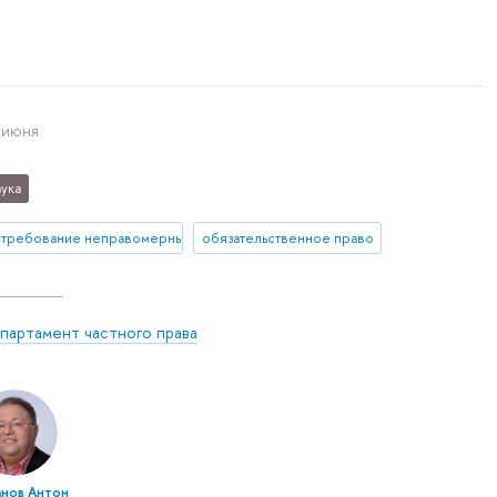
 июня
ука
стребование неправомерных доходов
обязательственное право
партамент частного права
анов Антон