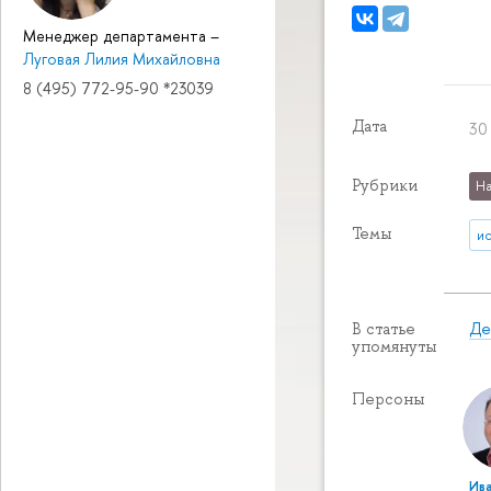
Менеджер департамента
–
Луговая Лилия Михайловна
8 (495) 772-95-90 *23039
Дата
30
Рубрики
На
Темы
и
Де
В статье
упомянуты
Персоны
Ив