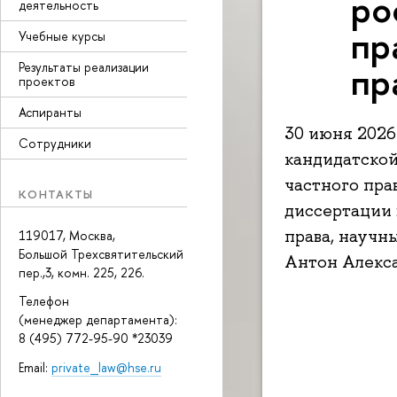
ро
деятельность
пр
Учебные курсы
пр
Результаты реализации
проектов
Аспиранты
30 июня 2026
Сотрудники
кандидатской
частного пра
КОНТАКТЫ
диссертации 
права, научн
119017, Москва,
Большой Трехсвятительский
Антон Алекса
пер.,3, комн. 225, 226.
Телефон
(менеджер департамента):
8 (495) 772-95-90 *23039
Email:
private_law@hse.ru