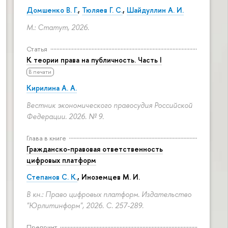
Домшенко В. Г.
,
Тюляев Г. С.
,
Шайдуллин А. И.
М.: Статут, 2026.
Статья
К теории права на публичность. Часть I
В печати
Кирилина А. А.
Вестник экономического правосудия Российской
Федерации. 2026. № 9.
Глава в книге
Гражданско-правовая ответственность
цифровых платформ
Степанов С. К.
, Иноземцев М. И.
В кн.: Право цифровых платформ. Издательство
"Юрлитинформ", 2026.
С. 257-289.
Препринт