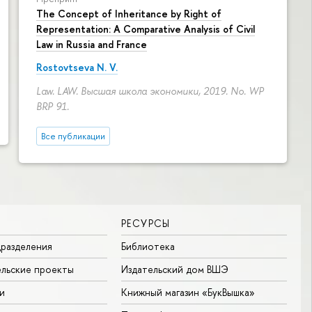
The Concept of Inheritance by Right of
Representation: A Comparative Analysis of Civil
Law in Russia and France
Rostovtseva N. V.
Law. LAW. Высшая школа экономики, 2019. No. WP
BRP 91.
Все публикации
РЕСУРСЫ
разделения
Библиотека
льские проекты
Издательский дом ВШЭ
и
Книжный магазин «БукВышка»