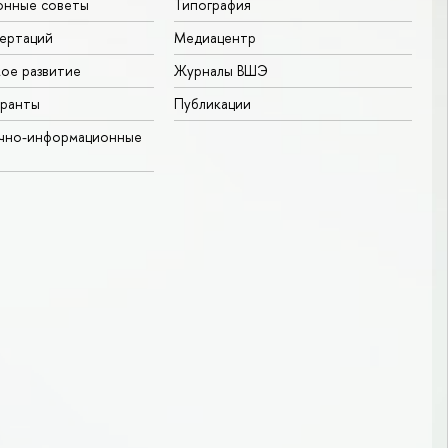
онные советы
Типография
ертаций
Медиацентр
ое развитие
Журналы ВШЭ
гранты
Публикации
учно-информационные