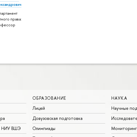
ександрович
партамент
тного права:
офессор
ОБРАЗОВАНИЕ
НАУКА
Лицей
Научные под
ура
Довузовская подготовка
Исследовате
в НИУ ВШЭ
Олимпиады
Мониторинг