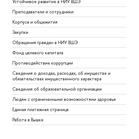
Устойчивое развитие в НИУ ВШЭ
Олим
Преподаватели и сотрудники
Прием
Корпуса и общежития
Вышк
Закупки
Прием
Обращения граждан в НИУ ВШЭ
Аспир
Фонд целевого капитала
Допол
Противодействие коррупции
Центр
Сведения о доходах, расходах, об имуществе и
Бизне
обязательствах имущественного характера
Образ
Сведения об образовательной организации
Обрат
Людям с ограниченными возможностями здоровья
Единая платежная страница
Работа в Вышке