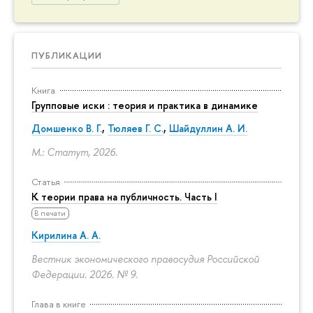
ПУБЛИКАЦИИ
Книга
Групповые иски : теория и практика в динамике
Домшенко В. Г.
,
Тюляев Г. С.
,
Шайдуллин А. И.
М.: Статут, 2026.
Статья
К теории права на публичность. Часть I
В печати
Кирилина А. А.
Вестник экономического правосудия Российской
Федерации. 2026. № 9.
Глава в книге