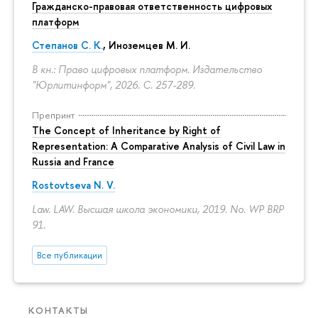
Гражданско-правовая ответственность цифровых
платформ
Степанов С. К.
, Иноземцев М. И.
В кн.: Право цифровых платформ. Издательство
"Юрлитинформ", 2026.
С. 257-289.
Препринт
The Concept of Inheritance by Right of
Representation: A Comparative Analysis of Civil Law in
Russia and France
Rostovtseva N. V.
Law. LAW. Высшая школа экономики, 2019. No. WP BRP
91.
Все публикации
КОНТАКТЫ