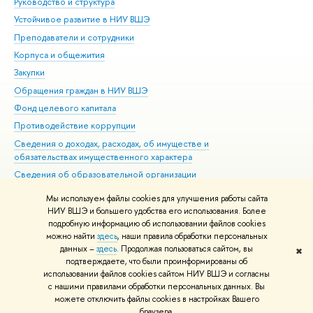
Руководство и структура
Дов
Устойчивое развитие в НИУ ВШЭ
Ол
Преподаватели и сотрудники
При
Корпуса и общежития
Вы
Закупки
При
Обращения граждан в НИУ ВШЭ
Ас
Фонд целевого капитала
До
Противодействие коррупции
Цен
Сведения о доходах, расходах, об имуществе и
Би
обязательствах имущественного характера
Об
Сведения об образовательной организации
Обр
Людям с ограниченными возможностями здоровья
Мы используем файлы cookies для улучшения работы сайта
Единая платежная страница
НИУ ВШЭ и большего удобства его использования. Более
подробную информацию об использовании файлов cookies
Работа в Вышке
можно найти
здесь
, наши правила обработки персональных
данных –
здесь
. Продолжая пользоваться сайтом, вы
✖
Редактору
подтверждаете, что были проинформированы об
© НИУ ВШЭ 1993–2026
Адреса и контакты
Условия использования
использовании файлов cookies сайтом НИУ ВШЭ и согласны
с нашими правилами обработки персональных данных. Вы
материалов
Политика конфиденциальности
Карта сайта
можете отключить файлы cookies в настройках Вашего
Шрифты HSE Sans и HSE Slab разработаны в
Школе дизайна НИУ ВШЭ
браузера.