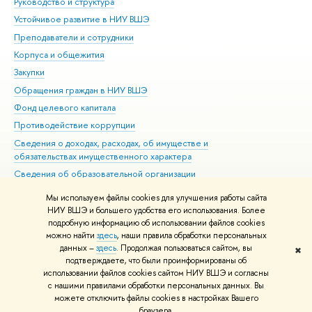
Руководство и структура
Дов
Устойчивое развитие в НИУ ВШЭ
Ол
Преподаватели и сотрудники
При
Корпуса и общежития
Вы
Закупки
При
Обращения граждан в НИУ ВШЭ
Ас
Фонд целевого капитала
До
Противодействие коррупции
Цен
Сведения о доходах, расходах, об имуществе и
Би
обязательствах имущественного характера
Об
Сведения об образовательной организации
Обр
Людям с ограниченными возможностями здоровья
Мы используем файлы cookies для улучшения работы сайта
Единая платежная страница
НИУ ВШЭ и большего удобства его использования. Более
подробную информацию об использовании файлов cookies
Работа в Вышке
можно найти
здесь
, наши правила обработки персональных
данных –
здесь
. Продолжая пользоваться сайтом, вы
✖
Редактору
подтверждаете, что были проинформированы об
© НИУ ВШЭ 1993–2026
Адреса и контакты
Условия использования
использовании файлов cookies сайтом НИУ ВШЭ и согласны
с нашими правилами обработки персональных данных. Вы
материалов
Политика конфиденциальности
Карта сайта
можете отключить файлы cookies в настройках Вашего
Шрифты HSE Sans и HSE Slab разработаны в
Школе дизайна НИУ ВШЭ
браузера.