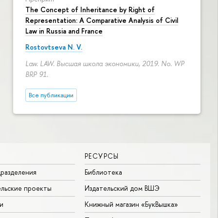
The Concept of Inheritance by Right of
Representation: A Comparative Analysis of Civil
Law in Russia and France
Rostovtseva N. V.
Law. LAW. Высшая школа экономики, 2019. No. WP
BRP 91.
Все публикации
РЕСУРСЫ
разделения
Библиотека
льские проекты
Издательский дом ВШЭ
и
Книжный магазин «БукВышка»