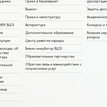
удники
Прием в бакалавриат
Диссертаци
Вышка+
Защиты дисс
Прием в магистратуру
Академическ
 НИУ ВШЭ
Аспирантура
Конкурсы и 
ла
Дополнительное образование
Внешние на
ресурсы
рупции
Центр развития карьеры
асходах, об
Бизнес-инкубатор ВШЭ
ьствах
Образовательные партнерства
тера
Обратная связь и взаимодействие с
тельной
получателями услуг
ми
ья
аница