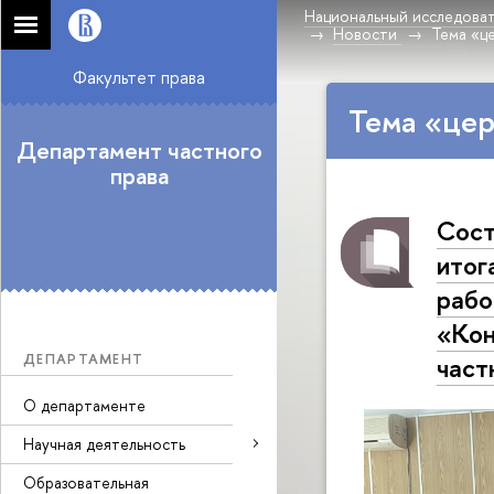
Национальный исследоват
Новости
Тема «ц
Факультет права
Тема «це
Департамент частного
права
Сост
итог
рабо
«Кон
ДЕПАРТАМЕНТ
част
О департаменте
Научная деятельность
Образовательная