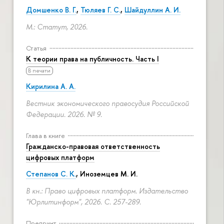
Домшенко В. Г.
,
Тюляев Г. С.
,
Шайдуллин А. И.
М.: Статут, 2026.
Статья
К теории права на публичность. Часть I
В печати
Кирилина А. А.
Вестник экономического правосудия Российской
Федерации. 2026. № 9.
Глава в книге
Гражданско-правовая ответственность
цифровых платформ
Степанов С. К.
, Иноземцев М. И.
В кн.: Право цифровых платформ. Издательство
"Юрлитинформ", 2026.
С. 257-289.
Препринт