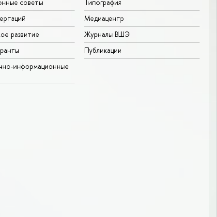
онные советы
Типография
ертаций
Медиацентр
ое развитие
Журналы ВШЭ
гранты
Публикации
учно-информационные