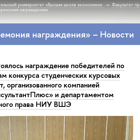
ельский университет «Высшая школа экономики»
Факультет пр
еремония награждения»
ремония награждения» – Новости
оялось награждение победителей по
ам конкурса студенческих курсовых
т, организованного компанией
сультантПлюс» и департаментом
ного права НИУ ВШЭ