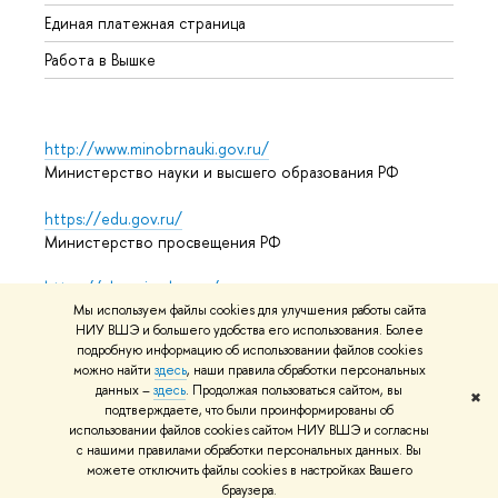
Единая платежная страница
Работа в Вышке
http://www.minobrnauki.gov.ru/
Министерство науки и высшего образования РФ
https://edu.gov.ru/
Министерство просвещения РФ
https://elearning.hse.ru/mooc
Массовые открытые онлайн-курсы
Мы используем файлы cookies для улучшения работы сайта
НИУ ВШЭ и большего удобства его использования. Более
подробную информацию об использовании файлов cookies
можно найти
здесь
, наши правила обработки персональных
данных –
здесь
. Продолжая пользоваться сайтом, вы
© НИУ ВШЭ 1993–2026
Адреса и контакты
Условия
✖
подтверждаете, что были проинформированы об
использования материалов
Политика конфиденциальности
использовании файлов cookies сайтом НИУ ВШЭ и согласны
Карта сайта
с нашими правилами обработки персональных данных. Вы
можете отключить файлы cookies в настройках Вашего
Редактору
браузера.