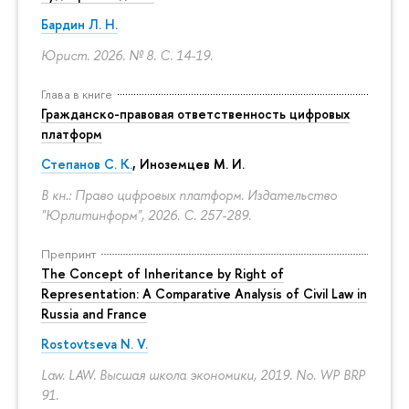
Бардин Л. Н.
Юрист. 2026. № 8.
С. 14-19.
Глава в книге
Гражданско-правовая ответственность цифровых
платформ
Степанов С. К.
, Иноземцев М. И.
В кн.: Право цифровых платформ. Издательство
"Юрлитинформ", 2026.
С. 257-289.
Препринт
The Concept of Inheritance by Right of
Representation: A Comparative Analysis of Civil Law in
Russia and France
Rostovtseva N. V.
Law. LAW. Высшая школа экономики, 2019. No. WP BRP
91.