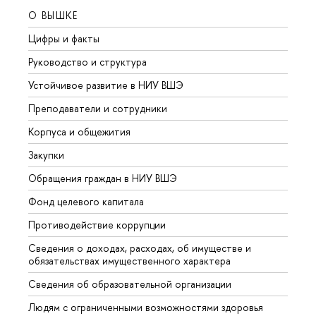
О ВЫШКЕ
ОБР
Цифры и факты
Лице
Руководство и структура
Довуз
Устойчивое развитие в НИУ ВШЭ
Олим
Преподаватели и сотрудники
Прием
Корпуса и общежития
Вышк
Закупки
Прием
Обращения граждан в НИУ ВШЭ
Аспир
Фонд целевого капитала
Допол
Противодействие коррупции
Центр
Сведения о доходах, расходах, об имуществе и
Бизне
обязательствах имущественного характера
Образ
Сведения об образовательной организации
Обрат
Людям с ограниченными возможностями здоровья