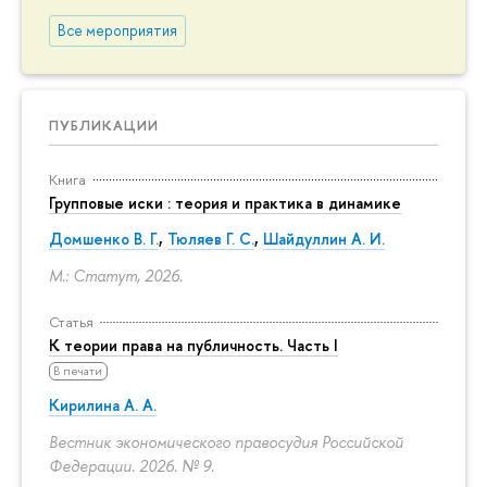
Все мероприятия
ПУБЛИКАЦИИ
Книга
Групповые иски : теория и практика в динамике
Домшенко В. Г.
,
Тюляев Г. С.
,
Шайдуллин А. И.
М.: Статут, 2026.
Статья
К теории права на публичность. Часть I
В печати
Кирилина А. А.
Вестник экономического правосудия Российской
Федерации. 2026. № 9.