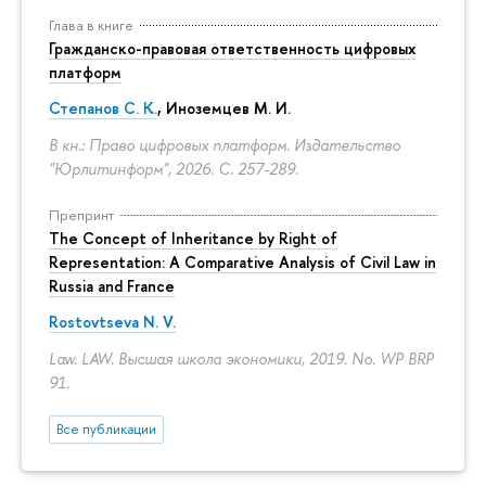
Глава в книге
Гражданско-правовая ответственность цифровых
платформ
Степанов С. К.
, Иноземцев М. И.
В кн.: Право цифровых платформ. Издательство
"Юрлитинформ", 2026.
С. 257-289.
Препринт
The Concept of Inheritance by Right of
Representation: A Comparative Analysis of Civil Law in
Russia and France
Rostovtseva N. V.
Law. LAW. Высшая школа экономики, 2019. No. WP BRP
91.
Все публикации