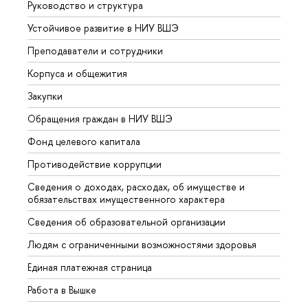
Руководство и структура
Довуз
Устойчивое развитие в НИУ ВШЭ
Олим
Преподаватели и сотрудники
Прием
Корпуса и общежития
Вышк
Закупки
Прием
Обращения граждан в НИУ ВШЭ
Аспир
Фонд целевого капитала
Допол
Противодействие коррупции
Центр
Сведения о доходах, расходах, об имуществе и
Бизне
обязательствах имущественного характера
Образ
Сведения об образовательной организации
Обрат
Людям с ограниченными возможностями здоровья
Единая платежная страница
Работа в Вышке