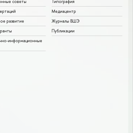
онные советы
Типография
ертаций
Медиацентр
ое развитие
Журналы ВШЭ
гранты
Публикации
учно-информационные