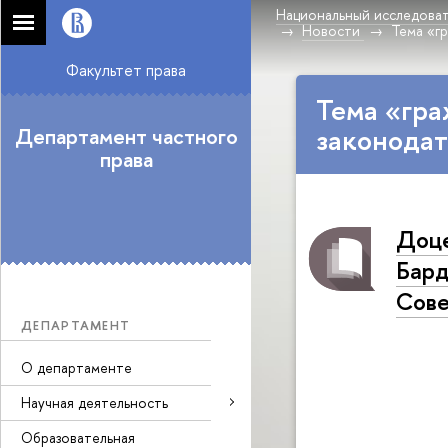
Национальный исследоват
Новости
Тема «г
Факультет права
Тема «гр
законодат
Департамент частного
права
Доце
Бард
Сове
ДЕПАРТАМЕНТ
О департаменте
Научная деятельность
Образовательная