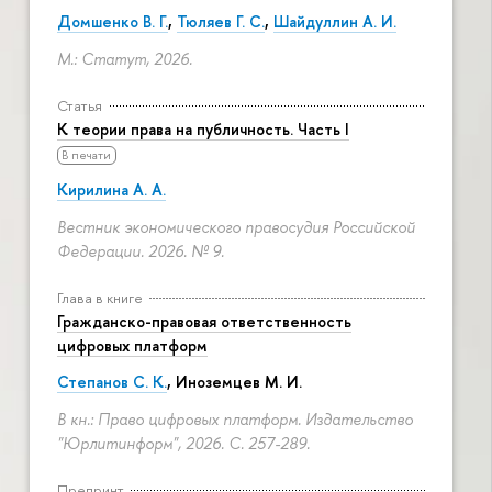
Домшенко В. Г.
,
Тюляев Г. С.
,
Шайдуллин А. И.
М.: Статут, 2026.
Статья
К теории права на публичность. Часть I
В печати
Кирилина А. А.
Вестник экономического правосудия Российской
Федерации. 2026. № 9.
Глава в книге
Гражданско-правовая ответственность
цифровых платформ
Степанов С. К.
, Иноземцев М. И.
В кн.: Право цифровых платформ. Издательство
"Юрлитинформ", 2026.
С. 257-289.
Препринт