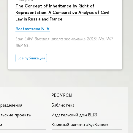
The Concept of Inheritance by Right of
Representation: A Comparative Analysis of Civil
Law in Russia and France
Rostovtseva N. V.
Law. LAW. Высшая школа экономики, 2019. No. WP
BRP 91.
Все публикации
РЕСУРСЫ
разделения
Библиотека
льские проекты
Издательский дом ВШЭ
и
Книжный магазин «БукВышка»