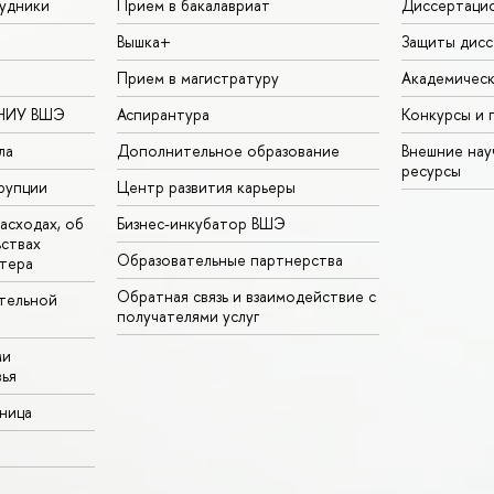
удники
Прием в бакалавриат
Диссертаци
Вышка+
Защиты дисс
Прием в магистратуру
Академическ
 НИУ ВШЭ
Аспирантура
Конкурсы и 
ла
Дополнительное образование
Внешние на
ресурсы
рупции
Центр развития карьеры
асходах, об
Бизнес-инкубатор ВШЭ
ьствах
Образовательные партнерства
тера
Обратная связь и взаимодействие с
тельной
получателями услуг
ми
ья
аница