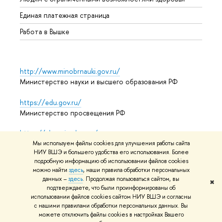
Единая платежная страница
Работа в Вышке
http://www.minobrnauki.gov.ru/
Министерство науки и высшего образования РФ
https://edu.gov.ru/
Министерство просвещения РФ
https://elearning.hse.ru/mooc
Массовые открытые онлайн-курсы
Мы используем файлы cookies для улучшения работы сайта
НИУ ВШЭ и большего удобства его использования. Более
подробную информацию об использовании файлов cookies
можно найти
здесь
, наши правила обработки персональных
данных –
здесь
. Продолжая пользоваться сайтом, вы
© НИУ ВШЭ 1993–2026
Адреса и контакты
Условия
✖
подтверждаете, что были проинформированы об
использования материалов
Политика конфиденциальности
использовании файлов cookies сайтом НИУ ВШЭ и согласны
Карта сайта
с нашими правилами обработки персональных данных. Вы
можете отключить файлы cookies в настройках Вашего
Редактору