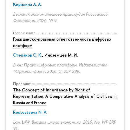
Кирилина А. А.
Вестник экономического правосудия Российской
Федерации. 2026. № 9.
Глава в книге
Гражданско-правовая ответственность цифровых
платформ
Степанов С. К.
, Иноземцев М. И.
В кн.: Право цифровых платформ. Издательство
"Юрлитинформ", 2026.
С. 257-289.
Препринт
The Concept of Inheritance by Right of
Representation: A Comparative Analysis of Civil Law in
Russia and France
Rostovtseva N. V.
Law. LAW. Высшая школа экономики, 2019. No. WP BRP
91.