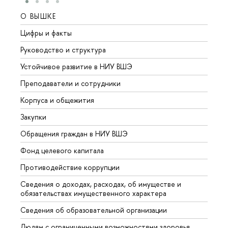
О ВЫШКЕ
ОБР
Цифры и факты
Лице
Руководство и структура
Довуз
Устойчивое развитие в НИУ ВШЭ
Олим
Преподаватели и сотрудники
Прием
Корпуса и общежития
Вышк
Закупки
Прием
Обращения граждан в НИУ ВШЭ
Аспир
Фонд целевого капитала
Допол
Противодействие коррупции
Центр
Сведения о доходах, расходах, об имуществе и
Бизне
обязательствах имущественного характера
Образ
Сведения об образовательной организации
Обрат
Людям с ограниченными возможностями здоровья