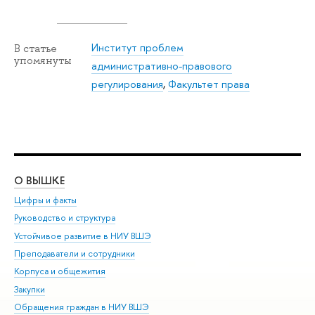
Институт проблем
В статье
упомянуты
административно-правового
регулирования
,
Факультет права
О ВЫШКЕ
ОБ
Цифры и факты
Ли
Руководство и структура
Дов
Устойчивое развитие в НИУ ВШЭ
Ол
Преподаватели и сотрудники
При
Корпуса и общежития
Вы
Закупки
При
Обращения граждан в НИУ ВШЭ
Ас