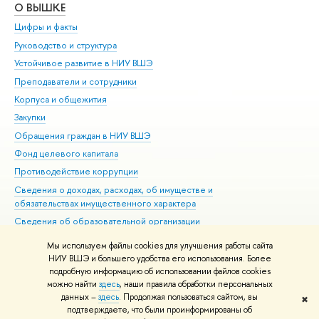
О ВЫШКЕ
ОБ
Цифры и факты
Ли
Руководство и структура
Дов
Устойчивое развитие в НИУ ВШЭ
Ол
Преподаватели и сотрудники
При
Корпуса и общежития
Вы
Закупки
При
Обращения граждан в НИУ ВШЭ
Ас
Фонд целевого капитала
До
Противодействие коррупции
Цен
Сведения о доходах, расходах, об имуществе и
Би
обязательствах имущественного характера
Об
Сведения об образовательной организации
Обр
Людям с ограниченными возможностями здоровья
Мы используем файлы cookies для улучшения работы сайта
Единая платежная страница
НИУ ВШЭ и большего удобства его использования. Более
подробную информацию об использовании файлов cookies
Работа в Вышке
можно найти
здесь
, наши правила обработки персональных
данных –
здесь
. Продолжая пользоваться сайтом, вы
✖
Редактору
подтверждаете, что были проинформированы об