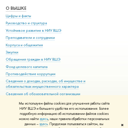
О ВЫШКЕ
ОБ
Цифры и факты
Ли
Руководство и структура
Дов
Устойчивое развитие в НИУ ВШЭ
Ол
Преподаватели и сотрудники
При
Корпуса и общежития
Вы
Закупки
При
Обращения граждан в НИУ ВШЭ
Ас
Фонд целевого капитала
До
Противодействие коррупции
Цен
Сведения о доходах, расходах, об имуществе и
Би
обязательствах имущественного характера
Об
Сведения об образовательной организации
Обр
Людям с ограниченными возможностями здоровья
Мы используем файлы cookies для улучшения работы сайта
Единая платежная страница
НИУ ВШЭ и большего удобства его использования. Более
подробную информацию об использовании файлов cookies
Работа в Вышке
можно найти
здесь
, наши правила обработки персональных
данных –
здесь
. Продолжая пользоваться сайтом, вы
✖