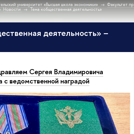
ельский университет «Высшая школа экономики»
Факультет пр
Новости
Тема «общественная деятельность»
ественная деятельность» –
равляем Сергея Владимировича
а с ведомственной наградой