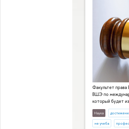
Факультет права
ВШЭ по международ
который будет из
Наука
достижени
не учеба
профе