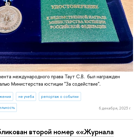
ента международного права Таут С.В. был награжден
алью Министерства юстиции "За содействие".
ижения
не учеба
репортаж о событии
ельность
6 декабря, 2023 г.
ликован второй номер ««Журнала