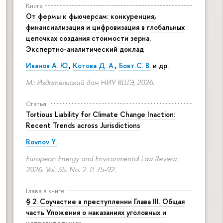
Книга
От фермы к фьючерсам: конкуренция,
финансиализация и цифровизация в глобальных
цепочках создания стоимости зерна.
Экспертно-аналитический доклад
Иванов А. Ю.
,
Котова Д. А.
,
Бовт С. В.
и др.
М.: Издательский дом НИУ ВШЭ, 2026.
Статья
Tortious Liability for Climate Change Inaction:
Recent Trends across Jurisdictions
Rovnov Y.
European Energy and Environmental Law Review.
2026. Vol. 35. No. 2.
P. 75-92.
Глава в книге
§ 2. Соучастие в преступлении Глава III. Общая
часть Уложения о наказаниях уголовных и