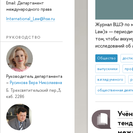
Email: Департамент
международного права
International_Law@hse.ru
Журнал ВШЭ по ме
Law)» — периодич
РУКОВОДСТВО
том, чтобы аккум
исследований об 
Общество
дост
выпускники
про
Руководитель департамента
взгляд ученого
р
–
Русинова Вера Николаевна
Б. Трехсвятительский пер.,3,
общественная деят
каб. 228б
Учён
тенд
межд