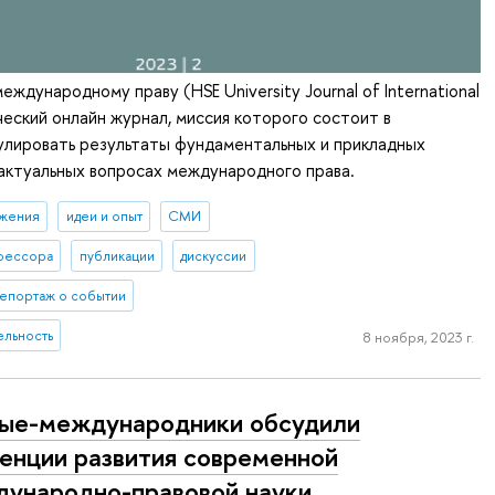
ждународному праву (HSE University Journal of International
еский онлайн журнал, миссия которого состоит в
улировать результаты фундаментальных и прикладных
актуальных вопросах международного права.
ижения
идеи и опыт
СМИ
фессора
публикации
дискуссии
епортаж о событии
ельность
8 ноября, 2023 г.
ые-международники обсудили
енции развития современной
ународно-правовой науки