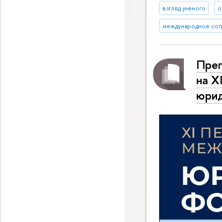
взгляд ученого
о
международное сот
Преп
на X
юри