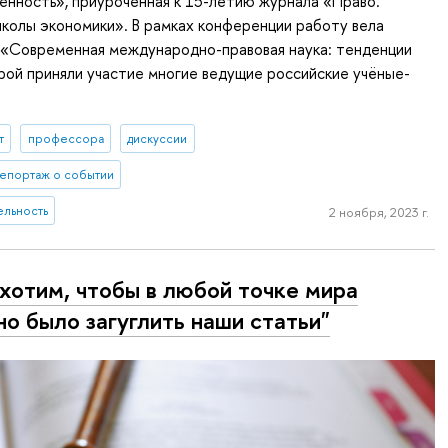
енность», приуроченная к 15-летию журнала «Право.
колы экономики». В рамках конференции работу вела
 «Современная международно-правовая наука: тенденции
орой приняли участие многие ведущие российские учёные-
т
профессора
дискуссии
епортаж о событии
ельность
2 ноября, 2023 г.
хотим, чтобы в любой точке мира
о было загуглить наши статьи"