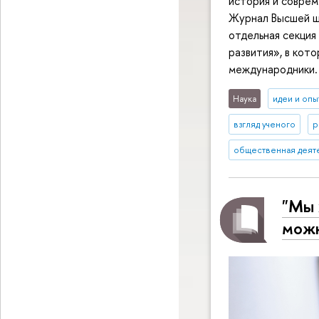
история и соврем
Журнал Высшей ш
отдельная секция
развития», в кот
международники.
Наука
идеи и опы
взгляд ученого
р
общественная деят
"Мы 
можн