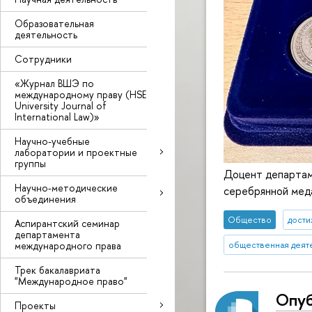
Образовательная
деятельность
Сотрудники
«Журнал ВШЭ по
международному праву (HSE
University Journal of
International Law)»
Научно-учебные
лаборатории и проектные
группы
Доцент департам
Научно-методические
серебрянной мед
объединения
Общество
дост
Аспирантский семинар
департамента
международного права
общественная деят
Трек бакалавриата
"Международное право"
Опуб
Проекты