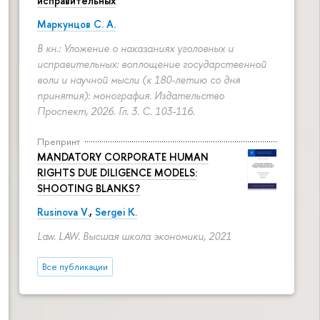
исправительных
Маркунцов С. А.
В кн.: Уложение о наказаниях уголовных и
исправительных: воплощение государственной
воли и научной мысли (к 180-летию со дня
принятия): монография. Издательство
Проспект, 2026. Гл. 3.
С. 103-116.
Препринт
MANDATORY CORPORATE HUMAN
RIGHTS DUE DILIGENCE MODELS:
SHOOTING BLANKS?
Rusinova V.
,
Sergei K.
Law. LAW. Высшая школа экономики, 2021
Все публикации