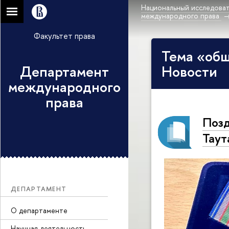
Национальный исследоват
международного права
Факультет права
Тема «общ
Департамент
Новости
международного
права
Позд
Таут
ДЕПАРТАМЕНТ
О департаменте
Научная деятельность